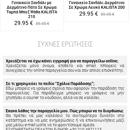
Γυναικείο Σανδάλι με
Γυναικείο Σανδάλι Δερμάτινο
Δερμάτινο Πάτο Σε Χρώμα
Σε Χρώμα Λευκό KALISTA 200
Ταμπά Μπεζ Ψάθα KALISTA
29.95
€
59.95
€
210
29.95
€
59.95
€
ΣΥΧΝΈΣ ΕΡΩΤΉΣΕΙΣ
Χρειάζεται να έχω κάνει εγγραφή για να παραγγείλω online;
Χρειάζεται μόνο όνομα, επίθετο και email. Μπορείς να
συνεχίσεις την online παραγγελία σου και σαν απλός επισκέπτης.
Σε τι χρησιμεύει το πεδίο “Σχόλια Παράδοσης”;
Εδώ μπορείς να γράψεις σχόλια που αφορούν την παράδοση της
παραγγελίας. Για παράδειγμα μπορείς να γράψεις να μην
χτυπήσει ο courier το κουδούνι, αλλά να σε καλέσει.
Έκανα λάθος την παραγγελία μου. Πώς μπορώ να το διορθώσω;
Θα πρέπει να μας καλέσεις το συντομότερο δυνατόν στο
κατάστημα και να μας ενημερώσεις ή να επικοινωνήσεις μαζί
μας μέσω e-mail ώστε να το φροντίσουμε άμεσα.
ΕΞΥΠΗΡΕΤΗΣΗ ΠΕΛΑΤΩΝ E-SHOP: +30 210 4971113