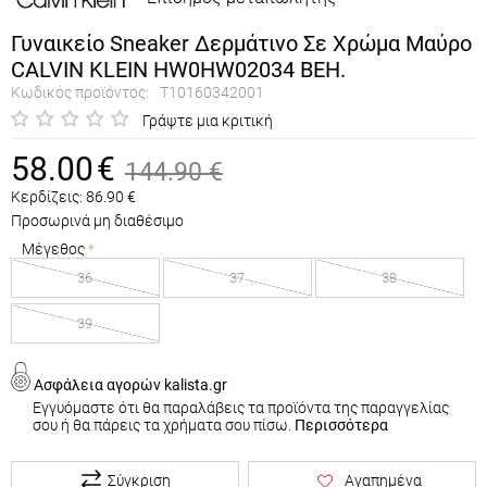
Γυναικείο Sneaker Δερμάτινο Σε Χρώμα Μαύρο
CALVIN KLEIN HW0HW02034 BEH.
Κωδικός προϊόντος:
T10160342001
Γράψτε μια κριτική
58.00
€
144.90
€
Κερδίζεις:
86.90
€
Προσωρινά μη διαθέσιμο
Μέγεθος
36
37
38
39
Ασφάλεια αγορών kalista.gr
Εγγυόμαστε ότι θα παραλάβεις τα προϊόντα της παραγγελίας
σου ή θα πάρεις τα χρήματα σου πίσω.
Περισσότερα
Σύγκριση
Αγαπημένα