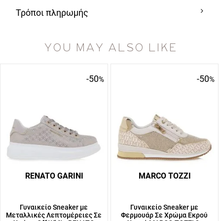
Τρόποι πληρωμής
YOU MAY ALSO LIKE
-50
-50
%
%
RENATO GARINI
MARCO TOZZI
Γυναικείο Sneaker με
Γυναικείο Sneaker με
Μεταλλικές Λεπτομέρειες Σε
Φερμουάρ Σε Χρώμα Εκρού