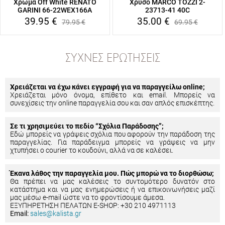
Χρώμα Off White RENATO
Χρυσό MARCO TOZZI 2-
GARINI 66-22WEX166A
23713-41 40C
39.95
€
35.00
€
79.95
€
69.95
€
ΣΥΧΝΈΣ ΕΡΩΤΉΣΕΙΣ
Χρειάζεται να έχω κάνει εγγραφή για να παραγγείλω online;
Χρειάζεται μόνο όνομα, επίθετο και email. Μπορείς να
συνεχίσεις την online παραγγελία σου και σαν απλός επισκέπτης.
Σε τι χρησιμεύει το πεδίο “Σχόλια Παράδοσης”;
Εδώ μπορείς να γράψεις σχόλια που αφορούν την παράδοση της
παραγγελίας. Για παράδειγμα μπορείς να γράψεις να μην
χτυπήσει ο courier το κουδούνι, αλλά να σε καλέσει.
Έκανα λάθος την παραγγελία μου. Πώς μπορώ να το διορθώσω;
Θα πρέπει να μας καλέσεις το συντομότερο δυνατόν στο
κατάστημα και να μας ενημερώσεις ή να επικοινωνήσεις μαζί
μας μέσω e-mail ώστε να το φροντίσουμε άμεσα.
ΕΞΥΠΗΡΕΤΗΣΗ ΠΕΛΑΤΩΝ E-SHOP: +30 210 4971113
Email:
sales@kalista.gr