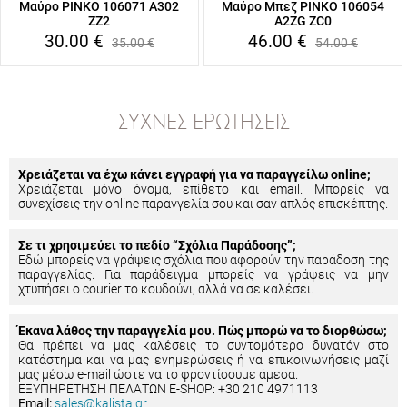
Μαύρο PINKO 106071 A302
Μαύρο Μπεζ PINKO 106054
ZZ2
A2ZG ZC0
30.00
€
46.00
€
35.00
€
54.00
€
ΣΥΧΝΈΣ ΕΡΩΤΉΣΕΙΣ
Χρειάζεται να έχω κάνει εγγραφή για να παραγγείλω online;
Χρειάζεται μόνο όνομα, επίθετο και email. Μπορείς να
συνεχίσεις την online παραγγελία σου και σαν απλός επισκέπτης.
Σε τι χρησιμεύει το πεδίο “Σχόλια Παράδοσης”;
Εδώ μπορείς να γράψεις σχόλια που αφορούν την παράδοση της
παραγγελίας. Για παράδειγμα μπορείς να γράψεις να μην
χτυπήσει ο courier το κουδούνι, αλλά να σε καλέσει.
Έκανα λάθος την παραγγελία μου. Πώς μπορώ να το διορθώσω;
Θα πρέπει να μας καλέσεις το συντομότερο δυνατόν στο
κατάστημα και να μας ενημερώσεις ή να επικοινωνήσεις μαζί
μας μέσω e-mail ώστε να το φροντίσουμε άμεσα.
ΕΞΥΠΗΡΕΤΗΣΗ ΠΕΛΑΤΩΝ E-SHOP: +30 210 4971113
Email:
sales@kalista.gr