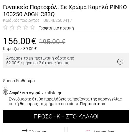
Γυναικείο Πορτοφόλι Σε Χρώμα Καμηλό PINKO
100250 A0GK C83Q
Κωδικός προϊόντος:
U884E2509417
Γράψτε μια κριτική
156.00
€
195.00
€
Κερδίζεις:
39.00
€
Αγόρασε το με πιστωτική κάρτα από
52.00 € / μήνα σε 3 άτοκες δόσεις
Άμεσα διαθέσιμο
Ασφάλεια αγορών kalista.gr
Εγγυόμαστε ότι θα παραλάβεις τα προϊόντα της παραγγελίας
σου ή θα πάρεις τα χρήματα σου πίσω.
Περισσότερα
ΠΡΟΣΘΉΚΗ ΣΤΟ ΚΑΛΆΘΙ
Σύγκριση
Αγαπημένα