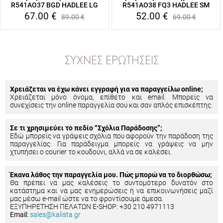
R541AO37 BGD HADLEE LG
R541AO38 FQ3 HADLEE SM
67.00
€
52.00
€
89.00
€
69.00
€
ΣΥΧΝΈΣ ΕΡΩΤΉΣΕΙΣ
Χρειάζεται να έχω κάνει εγγραφή για να παραγγείλω online;
Χρειάζεται μόνο όνομα, επίθετο και email. Μπορείς να
συνεχίσεις την online παραγγελία σου και σαν απλός επισκέπτης.
Σε τι χρησιμεύει το πεδίο “Σχόλια Παράδοσης”;
Εδώ μπορείς να γράψεις σχόλια που αφορούν την παράδοση της
παραγγελίας. Για παράδειγμα μπορείς να γράψεις να μην
χτυπήσει ο courier το κουδούνι, αλλά να σε καλέσει.
Έκανα λάθος την παραγγελία μου. Πώς μπορώ να το διορθώσω;
Θα πρέπει να μας καλέσεις το συντομότερο δυνατόν στο
κατάστημα και να μας ενημερώσεις ή να επικοινωνήσεις μαζί
μας μέσω e-mail ώστε να το φροντίσουμε άμεσα.
ΕΞΥΠΗΡΕΤΗΣΗ ΠΕΛΑΤΩΝ E-SHOP: +30 210 4971113
Email:
sales@kalista.gr