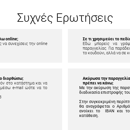
Συχνές Ερωτήσεις
λω online;
Σε τι χρησιμεύει το πεδ
 να συνεχίσεις την online
Εδώ μπορείς να γράψ
παραγγελίας. Για παράδει
το κουδούνι, αλλά να σε κ
το διορθώσω;
Ακύρωσα την παραγγελία 
τόν στο κατάστημα και να
πρέπει να κάνω;
 μέσω e-mail ώστε να το
Με την ακύρωση της παρα
διαδικασία επιστροφής το
3
Στην συγκεκριμένη περίπτ
θα αναγράφεται ο Αριθμ
ανοίκει το IBAN και το
κατάθεση.