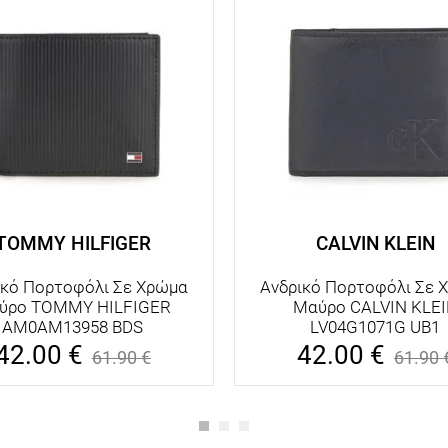
TOMMY HILFIGER
CALVIN KLEIN
ικό Πορτοφόλι Σε Χρώμα
Ανδρικό Πορτοφόλι Σε 
ύρο TOMMY HILFIGER
Μαύρο CALVIN KLE
AM0AM13958 BDS
LV04G1071G UB1
42.00
€
42.00
€
61.90
€
61.90