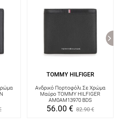
TOMMY HILFIGER
Χρώμα
Ανδρικό Πορτοφόλι Σε Χρώμα
Ανδ
IN
Μαύρο TOMMY HILFIGER
Μ
AM0AM13970 BDS
56.00
€
€
82.90
€