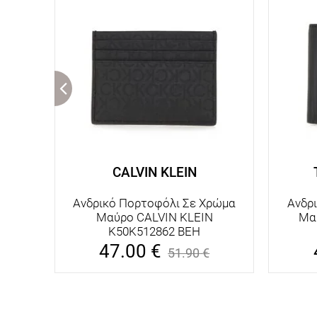
CALVIN KLEIN
Ανδρικό Πορτοφόλι Σε Χρώμα
Ανδρ
Μαύρο CALVIN KLEIN
Μα
K50K512862 BEH
47.00
€
51.90
€