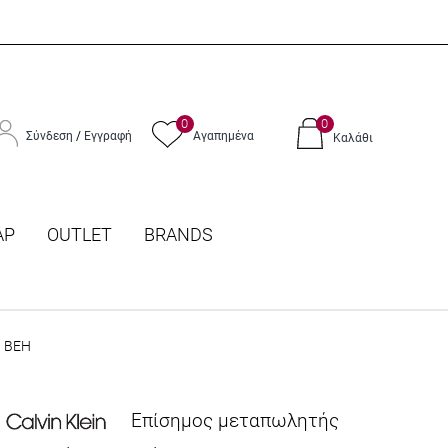
0
0
Σύνδεση
/
Εγγραφή
Αγαπημένα
Καλάθι
ΑΡ
OUTLET
BRANDS
0 BEH
Επίσημος μεταπωλητής