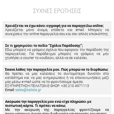
ΣΥΧΝΈΣ ΕΡΩΤΉΣΕΙΣ
Χρειάζεται να έχω κάνει εγγραφή για να παραγγείλω online;
Χρειάζεται μόνο όνομα, επίθετο και email. Μπορείς να
συνεχίσεις την online παραγγελία σου και σαν απλός επισκέπτης.
Σε τι χρησιμεύει το πεδίο “Σχόλια Παράδοσης”;
Εδώ μπορείς να γράψεις σχόλια που αφορούν την παράδοση της
παραγγελίας. Για παράδειγμα μπορείς να γράψεις να μην
χτυπήσει ο courier το κουδούνι, αλλά να σε καλέσει.
Έκανα λάθος την παραγγελία μου. Πώς μπορώ να το διορθώσω;
Θα πρέπει να μας καλέσεις το συντομότερο δυνατόν στο
κατάστημα και να μας ενημερώσεις ή να επικοινωνήσεις μαζί
μας μέσω e-mail ώστε να το φροντίσουμε άμεσα.
ΕΞΥΠΗΡΕΤΗΣΗ ΠΕΛΑΤΩΝ E-SHOP: +30 210 4971113
Email:
sales@kalista.gr
Ακύρωσα την παραγγελία μου ενώ είχα πληρώσει με
πιστωτική κάρτα. Τι πρέπει να κάνω;
Με την ακύρωση της παραγγελίας φροντίζουμε να
προχωρήσουμε άμεσα στην διαδικασία επιστροφής του ποσού.