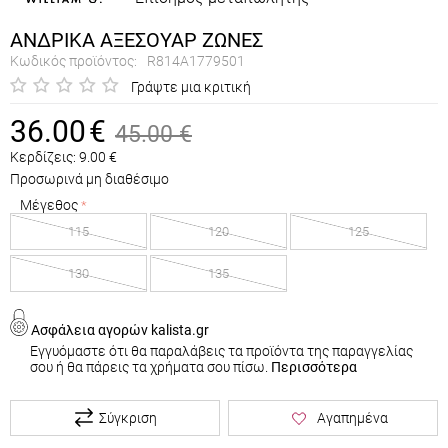
ΑΝΔΡΙΚΑ ΑΞΕΣΟΥΑΡ ΖΩΝΕΣ
Κωδικός προϊόντος:
R814A1779501
Γράψτε μια κριτική
36.00
€
45.00
€
Κερδίζεις:
9.00
€
Προσωρινά μη διαθέσιμο
Μέγεθος
115
120
125
130
135
Ασφάλεια αγορών kalista.gr
Εγγυόμαστε ότι θα παραλάβεις τα προϊόντα της παραγγελίας
σου ή θα πάρεις τα χρήματα σου πίσω.
Περισσότερα
Σύγκριση
Αγαπημένα