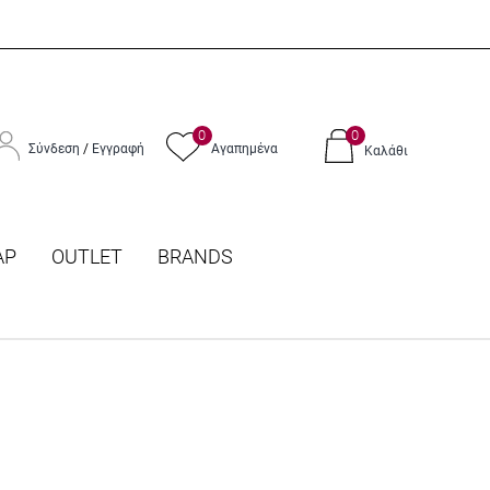
0
0
Σύνδεση
/
Εγγραφή
Αγαπημένα
Καλάθι
ΑΡ
OUTLET
BRANDS