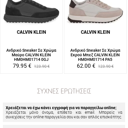
CALVIN KLEIN
CALVIN KLEIN
Ανδρικό Sneaker Σε Χρώμα
Ανδρικό Sneaker Σε Χρώμα
Μαύρο CALVIN KLEIN
Εκρού Μπεζ CALVIN KLEIN
HM0HM01714 0GJ
HM0HM01714 PA5
79.95
€
62.00
€
123.90
€
123.90
€
ΣΥΧΝΈΣ ΕΡΩΤΉΣΕΙΣ
Χρειάζεται να έχω κάνει εγγραφή για να παραγγείλω online;
Χρειάζεται μόνο όνομα, επίθετο και email. Μπορείς να
συνεχίσεις την online παραγγελία σου και σαν απλός επισκέπτης.