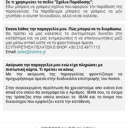
Σε τι χρησιμεύει το πεδίο “Σχόλια Παράδοσης”;
Εδώ μπορείς να γράψεις σχόλια που αφορούν την παράδοση της
παραγγελίας. Για παράδειγμα μπορείς να γράψεις να μην
χτυπήσει ο courier το κουδούνι, αλλά να σε καλέσει.
Έκανα λάθος την παραγγελία μου. Πώς μπορώ να το διορθώσω;
Θα πρέπει να μας καλέσεις το συντομότερο δυνατόν στο
κατάστημα και να μας ενημερώσεις ή να επικοινωνήσεις μαζί
μας μέσω e-mail ώστε να το φροντίσουμε άμεσα.
ΕΞΥΠΗΡΕΤΗΣΗ ΠΕΛΑΤΩΝ E-SHOP: +30 210 4971113
Email:
sales@kalista.gr
Ακύρωσα την παραγγελία μου ενώ είχα πληρώσει με
πιστωτική κάρτα. Τι πρέπει να κάνω;
Με την ακύρωση της παραγγελίας φροντίζουμε να
προχωρήσουμε άμεσα στην διαδικασία επιστροφής του ποσού.
Στην συγκεκριμένη περίπτωση θα χρειαστούμε απο εσένα ένα
email στο οποίο θα αναγράφεται ο Αριθμός IBAN σου, το όνομα
της τράπεζας στην οποία ανοίκει το IBAN και το όνομα του
δικαιούχου που εμφανίζει κατά την κατάθεση.