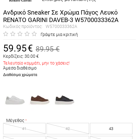
Ανδρικό Sneaker Σε Χρώμα Πάγος Λευκό
RENATO GARINI DAVEB-3 W5700033362A
Κωδικός προϊόντος:
W5700033362A
Γράψτε μια κριτική
59.95
€
89.95
€
Κερδίζεις:
30.00
€
Τελευταίο κομμάτι, μην το χάσεις!
Άμεσα διαθέσιμο
Διαθέσιμα χρώματα
Μέγεθος
41
42
43