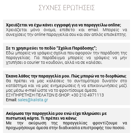
ΣΥΧΝΈΣ ΕΡΩΤΉΣΕΙΣ
Χρειάζεται να έχω κάνει εγγραφή για να παραγγείλω online;
Χρειάζεται μόνο όνομα, επίθετο και email. Μπορείς να
συνεχίσεις την online παραγγελία σου και σαν απλός επισκέπτης.
Σε τι χρησιμεύει το πεδίο “Σχόλια Παράδοσης”;
Εδώ μπορείς να γράψεις σχόλια που αφορούν την παράδοση της
παραγγελίας. Για παράδειγμα μπορείς να γράψεις να μην
χτυπήσει ο courier το κουδούνι, αλλά να σε καλέσει.
Έκανα λάθος την παραγγελία μου. Πώς μπορώ να το διορθώσω;
Θα πρέπει να μας καλέσεις το συντομότερο δυνατόν στο
κατάστημα και να μας ενημερώσεις ή να επικοινωνήσεις μαζί
μας μέσω e-mail ώστε να το φροντίσουμε άμεσα.
ΕΞΥΠΗΡΕΤΗΣΗ ΠΕΛΑΤΩΝ E-SHOP: +30 210 4971113
Email:
sales@kalista.gr
Ακύρωσα την παραγγελία μου ενώ είχα πληρώσει με
πιστωτική κάρτα. Τι πρέπει να κάνω;
Με την ακύρωση της παραγγελίας φροντίζουμε να
προχωρήσουμε άμεσα στην διαδικασία επιστροφής του ποσού.