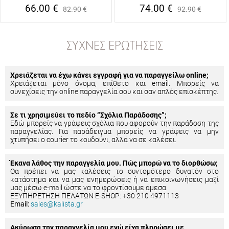
66.00
€
74.00
€
82.90
€
92.90
€
ΣΥΧΝΈΣ ΕΡΩΤΉΣΕΙΣ
Χρειάζεται να έχω κάνει εγγραφή για να παραγγείλω online;
Χρειάζεται μόνο όνομα, επίθετο και email. Μπορείς να
συνεχίσεις την online παραγγελία σου και σαν απλός επισκέπτης.
Σε τι χρησιμεύει το πεδίο “Σχόλια Παράδοσης”;
Εδώ μπορείς να γράψεις σχόλια που αφορούν την παράδοση της
παραγγελίας. Για παράδειγμα μπορείς να γράψεις να μην
χτυπήσει ο courier το κουδούνι, αλλά να σε καλέσει.
Έκανα λάθος την παραγγελία μου. Πώς μπορώ να το διορθώσω;
Θα πρέπει να μας καλέσεις το συντομότερο δυνατόν στο
κατάστημα και να μας ενημερώσεις ή να επικοινωνήσεις μαζί
μας μέσω e-mail ώστε να το φροντίσουμε άμεσα.
ΕΞΥΠΗΡΕΤΗΣΗ ΠΕΛΑΤΩΝ E-SHOP: +30 210 4971113
Email:
sales@kalista.gr
Ακύρωσα την παραγγελία μου ενώ είχα πληρώσει με