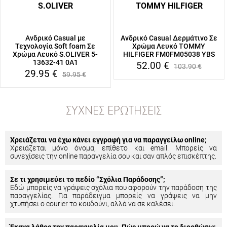
S.OLIVER
TOMMY HILFIGER
Ανδρικό Casual με
Ανδρικό Casual Δερμάτινο Σε
Τεχνολογία Soft foam Σε
Χρώμα Λευκό TOMMY
Χρώμα Λευκό S.OLIVER 5-
HILFIGER FM0FM05038 YBS
13632-41 0A1
52.00
€
103.90
€
29.95
€
59.95
€
ΣΥΧΝΈΣ ΕΡΩΤΉΣΕΙΣ
Χρειάζεται να έχω κάνει εγγραφή για να παραγγείλω online;
Χρειάζεται μόνο όνομα, επίθετο και email. Μπορείς να
συνεχίσεις την online παραγγελία σου και σαν απλός επισκέπτης.
Σε τι χρησιμεύει το πεδίο “Σχόλια Παράδοσης”;
Εδώ μπορείς να γράψεις σχόλια που αφορούν την παράδοση της
παραγγελίας. Για παράδειγμα μπορείς να γράψεις να μην
χτυπήσει ο courier το κουδούνι, αλλά να σε καλέσει.