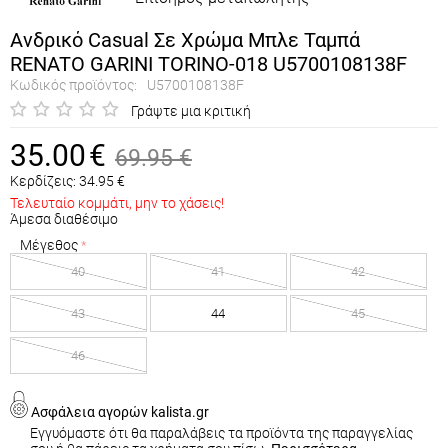
Ανδρικό Casual Σε Χρώμα Μπλε Ταμπά
RENATO GARINI TORINO-018 U5700108138F
Κωδικός προϊόντος:
U5700108138F
Γράψτε μια κριτική
35.00
€
69.95
€
Κερδίζεις:
34.95
€
Τελευταίο κομμάτι, μην το χάσεις!
Άμεσα διαθέσιμο
Μέγεθος
40
41
42
43
44
45
46
Ασφάλεια αγορών kalista.gr
Εγγυόμαστε ότι θα παραλάβεις τα προϊόντα της παραγγελίας