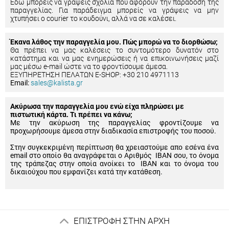
Εδώ μπορείς να γράψεις σχόλια που αφορούν την παράδοση της
παραγγελίας. Για παράδειγμα μπορείς να γράψεις να μην
χτυπήσει ο courier το κουδούνι, αλλά να σε καλέσει.
Έκανα λάθος την παραγγελία μου. Πώς μπορώ να το διορθώσω;
Θα πρέπει να μας καλέσεις το συντομότερο δυνατόν στο
κατάστημα και να μας ενημερώσεις ή να επικοινωνήσεις μαζί
μας μέσω e-mail ώστε να το φροντίσουμε άμεσα.
ΕΞΥΠΗΡΕΤΗΣΗ ΠΕΛΑΤΩΝ E-SHOP: +30 210 4971113
Email:
sales@kalista.gr
Ακύρωσα την παραγγελία μου ενώ είχα πληρώσει με
πιστωτική κάρτα. Τι πρέπει να κάνω;
Με την ακύρωση της παραγγελίας φροντίζουμε να
προχωρήσουμε άμεσα στην διαδικασία επιστροφής του ποσού.
Στην συγκεκριμένη περίπτωση θα χρειαστούμε απο εσένα ένα
email στο οποίο θα αναγράφεται ο Αριθμός IBAN σου, το όνομα
της τράπεζας στην οποία ανοίκει το IBAN και το όνομα του
δικαιούχου που εμφανίζει κατά την κατάθεση.
ΕΠΙΣΤΡΟΦΗ ΣΤΗΝ ΑΡΧΗ