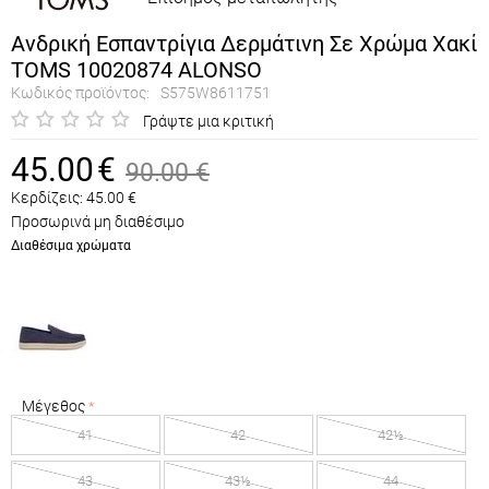
Ανδρική Εσπαντρίγια Δερμάτινη Σε Χρώμα Χακί
TOMS 10020874 ALONSO
Κωδικός προϊόντος:
S575W8611751
Γράψτε μια κριτική
45.00
€
90.00
€
Κερδίζεις:
45.00
€
Προσωρινά μη διαθέσιμο
Διαθέσιμα χρώματα
Μέγεθος
41
42
42½
43
43½
44