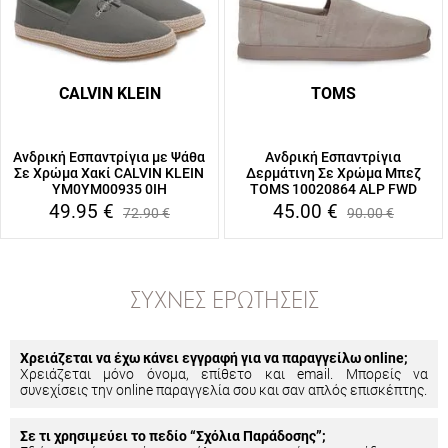
CALVIN KLEIN
TOMS
Ανδρική Εσπαντρίγια με Ψάθα
Ανδρική Εσπαντρίγια
Σε Χρώμα Χακί CALVIN KLEIN
Δερμάτινη Σε Χρώμα Μπεζ
YM0YM00935 0IH
TOMS 10020864 ALP FWD
49.95
€
45.00
€
72.90
€
90.00
€
ΣΥΧΝΈΣ ΕΡΩΤΉΣΕΙΣ
Χρειάζεται να έχω κάνει εγγραφή για να παραγγείλω online;
Χρειάζεται μόνο όνομα, επίθετο και email. Μπορείς να
συνεχίσεις την online παραγγελία σου και σαν απλός επισκέπτης.
Σε τι χρησιμεύει το πεδίο “Σχόλια Παράδοσης”;