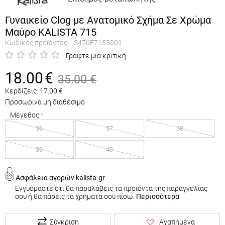
Γυναικείο Clog με Ανατομικό Σχήμα Σε Χρώμα
Μαύρο KALISTA 715
Κωδικός προϊόντος:
S476E7153001
Γράψτε μια κριτική
18.00
€
35.00
€
Κερδίζεις:
17.00
€
Προσωρινά μη διαθέσιμο
Μέγεθος
36
37
38
39
40
Ασφάλεια αγορών kalista.gr
Εγγυόμαστε ότι θα παραλάβεις τα προϊόντα της παραγγελίας
σου ή θα πάρεις τα χρήματα σου πίσω.
Περισσότερα
Σύγκριση
Αγαπημένα