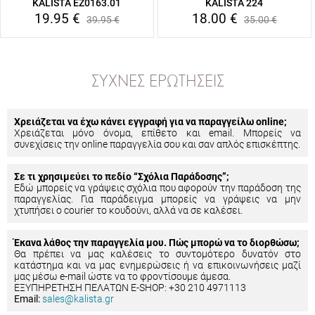
KALISTA EZ0163.01
KALISTA 224
19.95
€
18.00
€
39.95
€
35.00
€
ΣΥΧΝΈΣ ΕΡΩΤΉΣΕΙΣ
Χρειάζεται να έχω κάνει εγγραφή για να παραγγείλω online;
Χρειάζεται μόνο όνομα, επίθετο και email. Μπορείς να
συνεχίσεις την online παραγγελία σου και σαν απλός επισκέπτης.
Σε τι χρησιμεύει το πεδίο “Σχόλια Παράδοσης”;
Εδώ μπορείς να γράψεις σχόλια που αφορούν την παράδοση της
παραγγελίας. Για παράδειγμα μπορείς να γράψεις να μην
χτυπήσει ο courier το κουδούνι, αλλά να σε καλέσει.
Έκανα λάθος την παραγγελία μου. Πώς μπορώ να το διορθώσω;
Θα πρέπει να μας καλέσεις το συντομότερο δυνατόν στο
κατάστημα και να μας ενημερώσεις ή να επικοινωνήσεις μαζί
μας μέσω e-mail ώστε να το φροντίσουμε άμεσα.
ΕΞΥΠΗΡΕΤΗΣΗ ΠΕΛΑΤΩΝ E-SHOP: +30 210 4971113
Email:
sales@kalista.gr