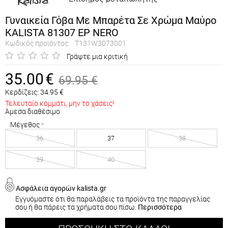
Γυναικεία Γόβα Με Μπαρέτα Σε Χρώμα Μαύρο
KALISTA 81307 EP NERO
Κωδικός προϊόντος:
T131W3073001
Γράψτε μια κριτική
35.00
€
69.95
€
Κερδίζεις:
34.95
€
Τελευταίο κομμάτι, μην το χάσεις!
Άμεσα διαθέσιμο
Μέγεθος
36
37
38
39
40
Ασφάλεια αγορών kalista.gr
Εγγυόμαστε ότι θα παραλάβεις τα προϊόντα της παραγγελίας
σου ή θα πάρεις τα χρήματα σου πίσω.
Περισσότερα