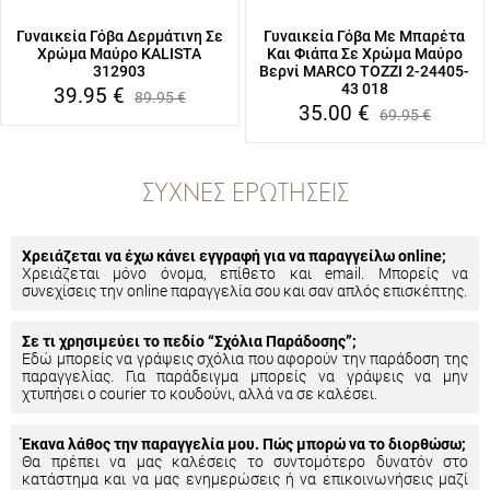
Γυναικεία Γόβα Δερμάτινη Σε
Γυναικεία Γόβα Με Μπαρέτα
Χρώμα Μαύρο KALISTA
Και Φιάπα Σε Χρώμα Μαύρο
312903
Βερνί MARCO TOZZI 2-24405-
43 018
39.95
€
89.95
€
35.00
€
69.95
€
ΣΥΧΝΈΣ ΕΡΩΤΉΣΕΙΣ
Χρειάζεται να έχω κάνει εγγραφή για να παραγγείλω online;
Χρειάζεται μόνο όνομα, επίθετο και email. Μπορείς να
συνεχίσεις την online παραγγελία σου και σαν απλός επισκέπτης.
Σε τι χρησιμεύει το πεδίο “Σχόλια Παράδοσης”;
Εδώ μπορείς να γράψεις σχόλια που αφορούν την παράδοση της
παραγγελίας. Για παράδειγμα μπορείς να γράψεις να μην
χτυπήσει ο courier το κουδούνι, αλλά να σε καλέσει.
Έκανα λάθος την παραγγελία μου. Πώς μπορώ να το διορθώσω;
Θα πρέπει να μας καλέσεις το συντομότερο δυνατόν στο
κατάστημα και να μας ενημερώσεις ή να επικοινωνήσεις μαζί