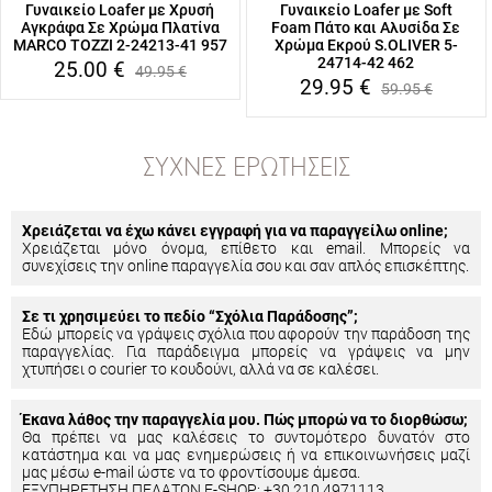
Γυναικείο Loafer με Χρυσή
Γυναικείο Loafer με Soft
Αγκράφα Σε Χρώμα Πλατίνα
Foam Πάτο και Αλυσίδα Σε
MARCO TOZZI 2-24213-41 957
Χρώμα Εκρού S.OLIVER 5-
24714-42 462
25.00
€
49.95
€
29.95
€
59.95
€
ΣΥΧΝΈΣ ΕΡΩΤΉΣΕΙΣ
Χρειάζεται να έχω κάνει εγγραφή για να παραγγείλω online;
Χρειάζεται μόνο όνομα, επίθετο και email. Μπορείς να
συνεχίσεις την online παραγγελία σου και σαν απλός επισκέπτης.
Σε τι χρησιμεύει το πεδίο “Σχόλια Παράδοσης”;
Εδώ μπορείς να γράψεις σχόλια που αφορούν την παράδοση της
παραγγελίας. Για παράδειγμα μπορείς να γράψεις να μην
χτυπήσει ο courier το κουδούνι, αλλά να σε καλέσει.
Έκανα λάθος την παραγγελία μου. Πώς μπορώ να το διορθώσω;
Θα πρέπει να μας καλέσεις το συντομότερο δυνατόν στο
κατάστημα και να μας ενημερώσεις ή να επικοινωνήσεις μαζί
μας μέσω e-mail ώστε να το φροντίσουμε άμεσα.
ΕΞΥΠΗΡΕΤΗΣΗ ΠΕΛΑΤΩΝ E-SHOP: +30 210 4971113