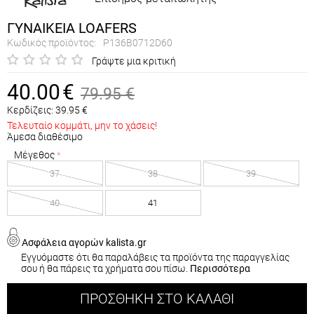
ΓΥΝΑΙΚΕΙΑ LOAFERS
Κωδικός προϊόντος:
P136B0712D60
Γράψτε μια κριτική
40.00
€
79.95
€
Κερδίζεις:
39.95
€
Τελευταίο κομμάτι, μην το χάσεις!
Άμεσα διαθέσιμο
Μέγεθος
37
38
39
40
41
Ασφάλεια αγορών kalista.gr
Εγγυόμαστε ότι θα παραλάβεις τα προϊόντα της παραγγελίας
σου ή θα πάρεις τα χρήματα σου πίσω.
Περισσότερα
ΠΡΟΣΘΉΚΗ ΣΤΟ ΚΑΛΆΘΙ