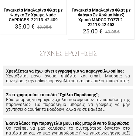
Γυναικεία Μπαλαρίνα Φλατ με
Γυναικεία Μπαλαρίνα Φλατ με
Φιόγκο Σε Χρώμα Nude
Φιόγκο Σε Χρώμα Μπεζ
CAPRICE 9-22113-42 409
Χρυσό MARCO TOZZI 2-
22118-42 453
35.00
€
69.95
€
25.00
€
49.95
€
ΣΥΧΝΈΣ ΕΡΩΤΉΣΕΙΣ
Χρειάζεται να έχω κάνει εγγραφή για να παραγγείλω online;
Χρειάζεται μόνο όνομα, επίθετο και email. Μπορείς να
συνεχίσεις την online παραγγελία σου και σαν απλός επισκέπτης.
Σε τι χρησιμεύει το πεδίο “Σχόλια Παράδοσης”;
Εδώ μπορείς να γράψεις σχόλια που αφορούν την παράδοση της
παραγγελίας. Για παράδειγμα μπορείς να γράψεις να μην
χτυπήσει ο courier το κουδούνι, αλλά να σε καλέσει.
Έκανα λάθος την παραγγελία μου. Πώς μπορώ να το διορθώσω;
Θα πρέπει να μας καλέσεις το συντομότερο δυνατόν στο
κατάστημα και να μας ενημερώσεις ή να επικοινωνήσεις μαζί