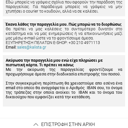
Εδώ μπορείς να γράψεις σχόλια που αφορούν την παράδοση της
παραγγελίας. Για παράδειγμα μπορείς να γράψεις να μην
χτυπήσει ο courier το κουδούνι, αλλά να σε καλέσει.
Έκανα λάθος την παραγγελία μου. Πώς μπορώ να το διορθώσω;
Θα πρέπει να μας καλέσεις το συντομότερο δυνατόν στο
κατάστημα και να μας ενημερώσεις ή να επικοινωνήσεις μαζί
μας μέσω e-mail ώστε να το φροντίσουμε άμεσα.
ΕΞΥΠΗΡΕΤΗΣΗ ΠΕΛΑΤΩΝ E-SHOP: +30 210 4971113
Email:
sales@kalista.gr
Ακύρωσα την παραγγελία μου ενώ είχα πληρώσει με
πιστωτική κάρτα. Τι πρέπει να κάνω;
Με την ακύρωση της παραγγελίας φροντίζουμε να
προχωρήσουμε άμεσα στην διαδικασία επιστροφής του ποσού.
Στην συγκεκριμένη περίπτωση θα χρειαστούμε απο εσένα ένα
email στο οποίο θα αναγράφεται ο Αριθμός IBAN σου, το όνομα
της τράπεζας στην οποία ανοίκει το IBAN και το όνομα του
δικαιούχου που εμφανίζει κατά την κατάθεση.
ΕΠΙΣΤΡΟΦΗ ΣΤΗΝ ΑΡΧΗ