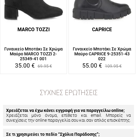
MARCO TOZZI
CAPRICE
Γυναικείο Μποτάκι Σε Χρώμα
Γυναικείο Μποτάκι Σε Χρώμα
Μαύρο MARCO TOZZI 2-
Μαύρο CAPRICE 9-25351-43
25349-41 001
022
35.00
€
55.00
€
69.95
€
109.95
€
ΣΥΧΝΈΣ ΕΡΩΤΉΣΕΙΣ
Χρειάζεται να έχω κάνει εγγραφή για να παραγγείλω online;
Χρειάζεται μόνο όνομα, επίθετο και email. Μπορείς να
συνεχίσεις την online παραγγελία σου και σαν απλός επισκέπτης.
Σε τι χρησιμεύει το πεδίο “Σχόλια Παράδοσης”;