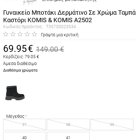
Γυναικείο Μποτάκι Δερμάτινο Σε Χρώμα Ταμπά
Καστόρι KOMIS & KOMIS A2502
Κωδικός προϊόντος:
T357S5023534
Γράψτε μια κριτική
69.95
€
149.00
€
Κερδίζεις:
79.05
€
Άμεσα διαθέσιμο
Διαθέσιμα χρώματα
Μέγεθος
37
38
39
40
41