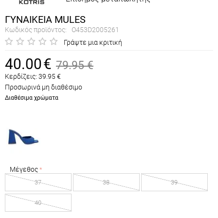
ΓΥΝΑΙΚΕΙΑ MULES
Κωδικός προϊόντος:
O453D2005261
Γράψτε μια κριτική
40.00
€
79.95
€
Κερδίζεις:
39.95
€
Προσωρινά μη διαθέσιμο
Διαθέσιμα χρώματα
Μέγεθος
37
38
39
40