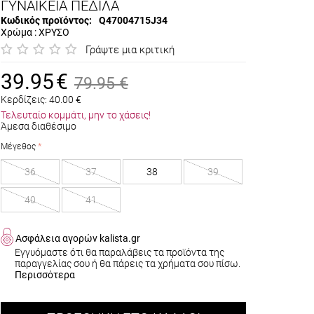
ΓΥΝΑΙΚΕΙΑ ΠΕΔΙΛΑ
Κωδικός προϊόντος:
Q47004715J34
Χρώμα : ΧΡΥΣΟ
Γράψτε μια κριτική
39.95
€
79.95
€
Κερδίζεις:
40.00
€
Τελευταίο κομμάτι, μην το χάσεις!
Άμεσα διαθέσιμο
Μέγεθος
36
37
38
39
40
41
Ασφάλεια αγορών kalista.gr
Εγγυόμαστε ότι θα παραλάβεις τα προϊόντα της
παραγγελίας σου ή θα πάρεις τα χρήματα σου πίσω.
Περισσότερα