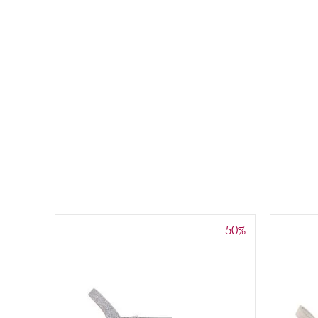
-50
%