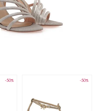
-50
-50
%
%