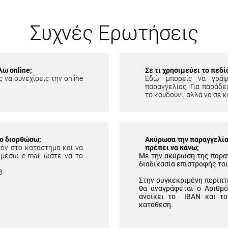
Συχνές Ερωτήσεις
λω online;
Σε τι χρησιμεύει το πεδ
 να συνεχίσεις την online
Εδώ μπορείς να γράψ
παραγγελίας. Για παράδει
το κουδούνι, αλλά να σε κ
το διορθώσω;
Ακύρωσα την παραγγελία 
τόν στο κατάστημα και να
πρέπει να κάνω;
 μέσω e-mail ώστε να το
Με την ακύρωση της παρα
διαδικασία επιστροφής το
3
Στην συγκεκριμένη περίπτ
θα αναγράφεται ο Αριθμ
ανοίκει το IBAN και το
κατάθεση.