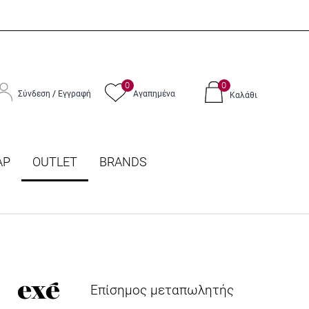
0
0
Σύνδεση
/
Εγγραφή
Αγαπημένα
Καλάθι
ΑΡ
OUTLET
BRANDS
Επίσημος μεταπωλητής