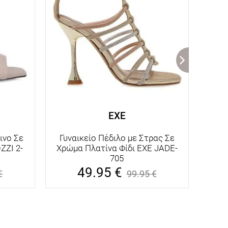
EXE
ινο Σε
Γυναικείο Πέδιλο με Στρας Σε
Γυ
ZI 2-
Χρώμα Πλατίνα Φίδι EXE JADE-
Τακο
705
49.95
€
€
99.95
€