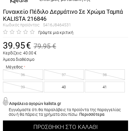
Γυναικείο Πέδιλο Δερμάτινο Σε Χρώμα Ταμπά
KALISTA 216846
Κωδικός προϊόντος:
S416J8464531
Γράψτε μια κριτική
39.95
€
79.95
€
Κερδίζεις:
40.00
€
Άμεσα διαθέσιμο
Μέγεθος
36
37
38
39
40
41
Ασφάλεια αγορών kalista.gr
Εγγυόμαστε ότι θα παραλάβεις τα προϊόντα της παραγγελίας
σου ή θα πάρεις τα χρήματα σου πίσω.
Περισσότερα
ΠΡΟΣΘΉΚΗ ΣΤΟ ΚΑΛΆΘΙ