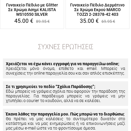
Γυναικείο Πέδιλο με Glitter
Γυναικείο Πέδιλο Δερμάτινο
Σε Χρώμα Ασημί KALISTA
Σε Χρώμα Εκρού MARCO
WS10550 SILVER
TOZZI 2-28378-42 403
45.00
€
35.00
€
89.95
€
69.95
€
ΣΥΧΝΈΣ ΕΡΩΤΉΣΕΙΣ
Χρειάζεται να έχω κάνει εγγραφή για να παραγγείλω online;
Χρειάζεται μόνο όνομα, επίθετο και email. Μπορείς να
συνεχίσεις την online παραγγελία σου και σαν απλός επισκέπτης.
Σε τι χρησιμεύει το πεδίο “Σχόλια Παράδοσης”;
Εδώ μπορείς να γράψεις σχόλια που αφορούν την παράδοση της
παραγγελίας. Για παράδειγμα μπορείς να γράψεις να μην
χτυπήσει ο courier το κουδούνι, αλλά να σε καλέσει.
Έκανα λάθος την παραγγελία μου. Πώς μπορώ να το διορθώσω;
Θα πρέπει να μας καλέσεις το συντομότερο δυνατόν στο
κατάστημα και να μας ενημερώσεις ή να επικοινωνήσεις μαζί
μας μέσω e-mail ώστε να το φροντίσουμε άμεσα.