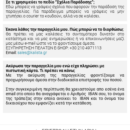
Σε τι χρησιμεύει το πεδίο “Σχόλια Παράδοσης”;
Εδώ μπορείς να γράψεις σχόλια που αφορούν την παράδοση της
παραγγελίας. Για παράδειγμα μπορείς να γράψεις να μην
χτυπήσει ο courier το κουδούνι, αλλά να σε καλέσει.
Έκανα λάθος την παραγγελία μου. Πώς μπορώ να το διορθώσω;
Θα πρέπει να μας καλέσεις το συντομότερο δυνατόν στο
κατάστημα και να μας ενημερώσεις ή να επικοινωνήσεις μαζί
μας μέσω e-mail ώστε να το φροντίσουμε άμεσα.
ΕΞΥΠΗΡΕΤΗΣΗ ΠΕΛΑΤΩΝ E-SHOP: +30 210 4971113
Email:
sales@kalista.gr
Ακύρωσα την παραγγελία μου ενώ είχα πληρώσει με
πιστωτική κάρτα. Τι πρέπει να κάνω;
Με την ακύρωση της παραγγελίας φροντίζουμε να
προχωρήσουμε άμεσα στην διαδικασία επιστροφής του ποσού.
Στην συγκεκριμένη περίπτωση θα χρειαστούμε απο εσένα ένα
email στο οποίο θα αναγράφεται ο Αριθμός IBAN σου, το όνομα
της τράπεζας στην οποία ανοίκει το IBAN και το όνομα του
δικαιούχου που εμφανίζει κατά την κατάθεση.