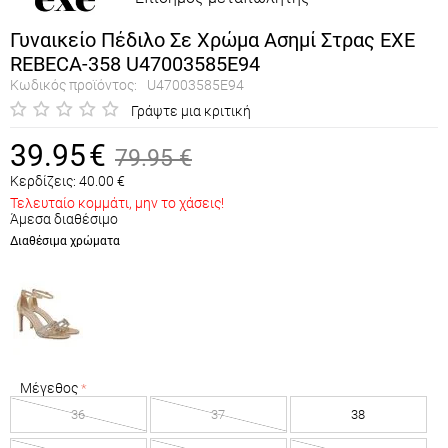
Γυναικείο Πέδιλο Σε Χρώμα Ασημί Στρας EXE
REBECA-358 U47003585E94
Κωδικός προϊόντος:
U47003585E94
Γράψτε μια κριτική
39.95
€
79.95
€
Κερδίζεις:
40.00
€
Τελευταίο κομμάτι, μην το χάσεις!
Άμεσα διαθέσιμο
Διαθέσιμα χρώματα
Μέγεθος
36
37
38