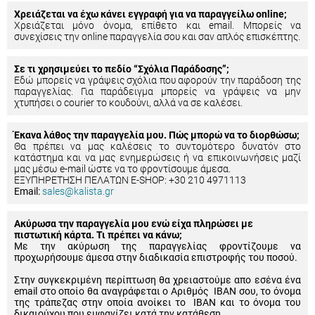
Χρειάζεται να έχω κάνει εγγραφή για να παραγγείλω online;
Χρειάζεται μόνο όνομα, επίθετο και email. Μπορείς να
συνεχίσεις την online παραγγελία σου και σαν απλός επισκέπτης.
Σε τι χρησιμεύει το πεδίο “Σχόλια Παράδοσης”;
Εδώ μπορείς να γράψεις σχόλια που αφορούν την παράδοση της
παραγγελίας. Για παράδειγμα μπορείς να γράψεις να μην
χτυπήσει ο courier το κουδούνι, αλλά να σε καλέσει.
Έκανα λάθος την παραγγελία μου. Πώς μπορώ να το διορθώσω;
Θα πρέπει να μας καλέσεις το συντομότερο δυνατόν στο
κατάστημα και να μας ενημερώσεις ή να επικοινωνήσεις μαζί
μας μέσω e-mail ώστε να το φροντίσουμε άμεσα.
ΕΞΥΠΗΡΕΤΗΣΗ ΠΕΛΑΤΩΝ E-SHOP: +30 210 4971113
Email:
sales@kalista.gr
Ακύρωσα την παραγγελία μου ενώ είχα πληρώσει με
πιστωτική κάρτα. Τι πρέπει να κάνω;
Με την ακύρωση της παραγγελίας φροντίζουμε να
προχωρήσουμε άμεσα στην διαδικασία επιστροφής του ποσού.
Στην συγκεκριμένη περίπτωση θα χρειαστούμε απο εσένα ένα
email στο οποίο θα αναγράφεται ο Αριθμός IBAN σου, το όνομα
της τράπεζας στην οποία ανοίκει το IBAN και το όνομα του
δικαιούχου που εμφανίζει κατά την κατάθεση.