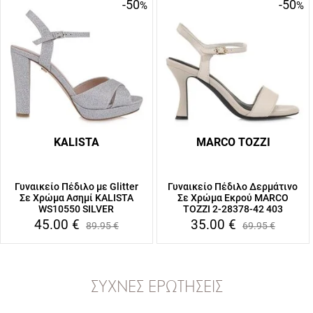
-50
-50
%
%
KALISTA
MARCO TOZZI
Γυναικείο Πέδιλο με Glitter
Γυναικείο Πέδιλο Δερμάτινο
Σε Χρώμα Ασημί KALISTA
Σε Χρώμα Εκρού MARCO
WS10550 SILVER
TOZZI 2-28378-42 403
45.00
€
35.00
€
89.95
€
69.95
€
ΣΥΧΝΈΣ ΕΡΩΤΉΣΕΙΣ