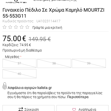
Γυναικείο Πέδιλο Σε Χρώμα Καμηλό MOURTZI
55-553G11
Κωδικός προϊόντος:
U41023114417
Γράψτε μια κριτική
75.00
€
149.95
€
Κερδίζεις:
74.95
€
Προσωρινά μη διαθέσιμο
Μέγεθος
37
38
39
40
Ασφάλεια αγορών kalista.gr
Εγγυόμαστε ότι θα παραλάβεις τα προϊόντα της παραγγελίας
σου ή θα πάρεις τα χρήματα σου πίσω.
Περισσότερα
Σύγκριση
Αγαπημένα