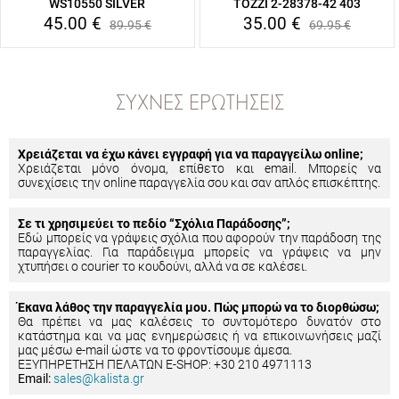
WS10550 SILVER
TOZZI 2-28378-42 403
45.00
€
35.00
€
89.95
€
69.95
€
ΣΥΧΝΈΣ ΕΡΩΤΉΣΕΙΣ
Χρειάζεται να έχω κάνει εγγραφή για να παραγγείλω online;
Χρειάζεται μόνο όνομα, επίθετο και email. Μπορείς να
συνεχίσεις την online παραγγελία σου και σαν απλός επισκέπτης.
Σε τι χρησιμεύει το πεδίο “Σχόλια Παράδοσης”;
Εδώ μπορείς να γράψεις σχόλια που αφορούν την παράδοση της
παραγγελίας. Για παράδειγμα μπορείς να γράψεις να μην
χτυπήσει ο courier το κουδούνι, αλλά να σε καλέσει.
Έκανα λάθος την παραγγελία μου. Πώς μπορώ να το διορθώσω;
Θα πρέπει να μας καλέσεις το συντομότερο δυνατόν στο
κατάστημα και να μας ενημερώσεις ή να επικοινωνήσεις μαζί
μας μέσω e-mail ώστε να το φροντίσουμε άμεσα.
ΕΞΥΠΗΡΕΤΗΣΗ ΠΕΛΑΤΩΝ E-SHOP: +30 210 4971113
Email:
sales@kalista.gr