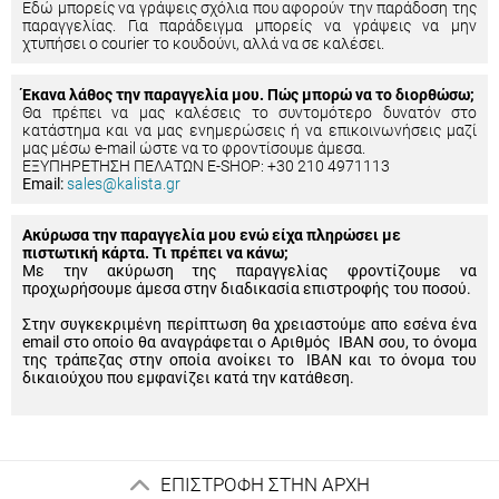
Εδώ μπορείς να γράψεις σχόλια που αφορούν την παράδοση της
παραγγελίας. Για παράδειγμα μπορείς να γράψεις να μην
χτυπήσει ο courier το κουδούνι, αλλά να σε καλέσει.
Έκανα λάθος την παραγγελία μου. Πώς μπορώ να το διορθώσω;
Θα πρέπει να μας καλέσεις το συντομότερο δυνατόν στο
κατάστημα και να μας ενημερώσεις ή να επικοινωνήσεις μαζί
μας μέσω e-mail ώστε να το φροντίσουμε άμεσα.
ΕΞΥΠΗΡΕΤΗΣΗ ΠΕΛΑΤΩΝ E-SHOP: +30 210 4971113
Email:
sales@kalista.gr
Ακύρωσα την παραγγελία μου ενώ είχα πληρώσει με
πιστωτική κάρτα. Τι πρέπει να κάνω;
Με την ακύρωση της παραγγελίας φροντίζουμε να
προχωρήσουμε άμεσα στην διαδικασία επιστροφής του ποσού.
Στην συγκεκριμένη περίπτωση θα χρειαστούμε απο εσένα ένα
email στο οποίο θα αναγράφεται ο Αριθμός IBAN σου, το όνομα
της τράπεζας στην οποία ανοίκει το IBAN και το όνομα του
δικαιούχου που εμφανίζει κατά την κατάθεση.
ΕΠΙΣΤΡΟΦΗ ΣΤΗΝ ΑΡΧΗ