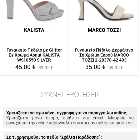
KALISTA
MARCO TOZZI
Γυναικείο Πέδιλο με Glitter
Γυναικείο Πέδιλο Δερμάτινο
Σε Χρώμα Ασημί KALISTA
Σε Χρώμα Εκρού MARCO
WS10550 SILVER
TOZZI 2-28378-42 403
45.00
€
35.00
€
89.95
€
69.95
€
ΣΥΧΝΈΣ ΕΡΩΤΉΣΕΙΣ
Χρειάζεται να έχω κάνει εγγραφή για να παραγγείλω online;
Χρειάζεται μόνο όνομα, επίθετο και email. Μπορείς να
συνεχίσεις την online παραγγελία σου και σαν απλός επισκέπτης.
Σε τι χρησιμεύει το πεδίο “Σχόλια Παράδοσης”;