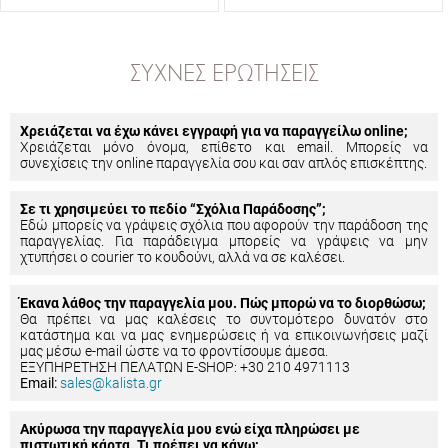
ΣΥΧΝΈΣ ΕΡΩΤΉΣΕΙΣ
Χρειάζεται να έχω κάνει εγγραφή για να παραγγείλω online;
Χρειάζεται μόνο όνομα, επίθετο και email. Μπορείς να
συνεχίσεις την online παραγγελία σου και σαν απλός επισκέπτης.
Σε τι χρησιμεύει το πεδίο “Σχόλια Παράδοσης”;
Εδώ μπορείς να γράψεις σχόλια που αφορούν την παράδοση της
παραγγελίας. Για παράδειγμα μπορείς να γράψεις να μην
χτυπήσει ο courier το κουδούνι, αλλά να σε καλέσει.
Έκανα λάθος την παραγγελία μου. Πώς μπορώ να το διορθώσω;
Θα πρέπει να μας καλέσεις το συντομότερο δυνατόν στο
κατάστημα και να μας ενημερώσεις ή να επικοινωνήσεις μαζί
μας μέσω e-mail ώστε να το φροντίσουμε άμεσα.
ΕΞΥΠΗΡΕΤΗΣΗ ΠΕΛΑΤΩΝ E-SHOP: +30 210 4971113
Email:
sales@kalista.gr
Ακύρωσα την παραγγελία μου ενώ είχα πληρώσει με
πιστωτική κάρτα. Τι πρέπει να κάνω;