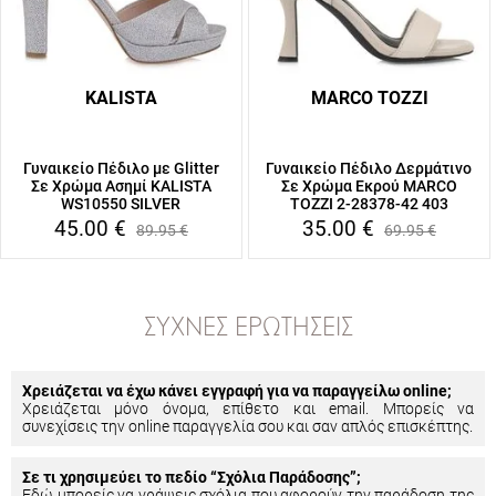
KALISTA
MARCO TOZZI
Γυναικείο Πέδιλο με Glitter
Γυναικείο Πέδιλο Δερμάτινο
Σε Χρώμα Ασημί KALISTA
Σε Χρώμα Εκρού MARCO
WS10550 SILVER
TOZZI 2-28378-42 403
45.00
€
35.00
€
89.95
€
69.95
€
ΣΥΧΝΈΣ ΕΡΩΤΉΣΕΙΣ
Χρειάζεται να έχω κάνει εγγραφή για να παραγγείλω online;
Χρειάζεται μόνο όνομα, επίθετο και email. Μπορείς να
συνεχίσεις την online παραγγελία σου και σαν απλός επισκέπτης.
Σε τι χρησιμεύει το πεδίο “Σχόλια Παράδοσης”;
Εδώ μπορείς να γράψεις σχόλια που αφορούν την παράδοση της