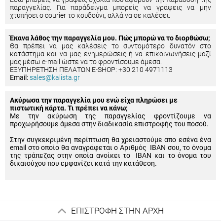
παραγγελίας. Για παράδειγμα μπορείς να γράψεις να μην
χτυπήσει ο courier το κουδούνι, αλλά να σε καλέσει.
Έκανα λάθος την παραγγελία μου. Πώς μπορώ να το διορθώσω;
Θα πρέπει να μας καλέσεις το συντομότερο δυνατόν στο
κατάστημα και να μας ενημερώσεις ή να επικοινωνήσεις μαζί
μας μέσω e-mail ώστε να το φροντίσουμε άμεσα.
ΕΞΥΠΗΡΕΤΗΣΗ ΠΕΛΑΤΩΝ E-SHOP: +30 210 4971113
Email:
sales@kalista.gr
Ακύρωσα την παραγγελία μου ενώ είχα πληρώσει με
πιστωτική κάρτα. Τι πρέπει να κάνω;
Με την ακύρωση της παραγγελίας φροντίζουμε να
προχωρήσουμε άμεσα στην διαδικασία επιστροφής του ποσού.
Στην συγκεκριμένη περίπτωση θα χρειαστούμε απο εσένα ένα
email στο οποίο θα αναγράφεται ο Αριθμός IBAN σου, το όνομα
της τράπεζας στην οποία ανοίκει το IBAN και το όνομα του
δικαιούχου που εμφανίζει κατά την κατάθεση.
ΕΠΙΣΤΡΟΦΗ ΣΤΗΝ ΑΡΧΗ