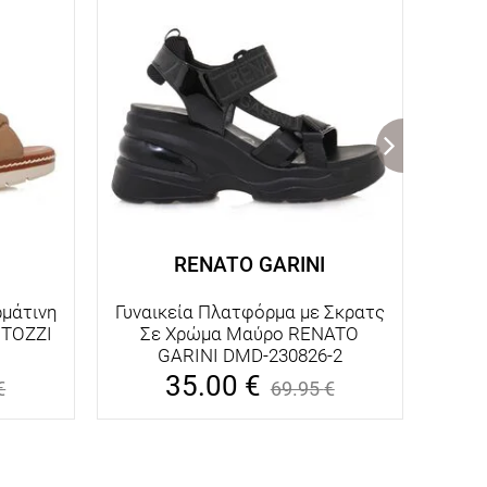
RENATO GARINI
ρμάτινη
Γυναικεία Πλατφόρμα με Σκρατς
Γ
 TOZZI
Σε Χρώμα Μαύρο RENATO
Δε
GARINI DMD-230826-2
Λευ
35.00
€
€
69.95
€