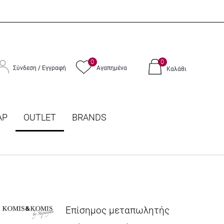
0
0
Σύνδεση
/
Εγγραφή
Αγαπημένα
Καλάθι
ΑΡ
OUTLET
BRANDS
Επίσημος μεταπωλητής