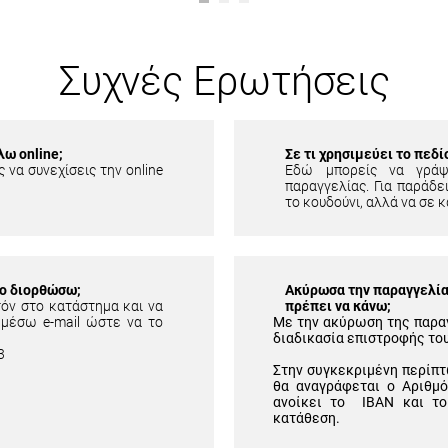
Συχνές Ερωτήσεις
λω online;
Σε τι χρησιμεύει το πεδ
 να συνεχίσεις την online
Εδώ μπορείς να γράψ
παραγγελίας. Για παράδει
το κουδούνι, αλλά να σε κ
το διορθώσω;
Ακύρωσα την παραγγελία 
τόν στο κατάστημα και να
πρέπει να κάνω;
 μέσω e-mail ώστε να το
Με την ακύρωση της παρα
διαδικασία επιστροφής το
3
Στην συγκεκριμένη περίπτ
θα αναγράφεται ο Αριθμ
ανοίκει το IBAN και το
κατάθεση.