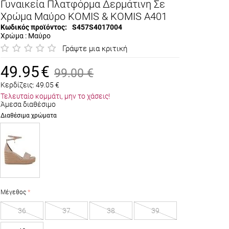
Γυναικεία Πλατφόρμα Δερμάτινη Σε
Χρώμα Μαύρο KOMIS & KOMIS A401
Κωδικός προϊόντος:
S457S4017004
Χρώμα : Μαύρο
Γράψτε μια κριτική
49.95
€
99.00
€
Κερδίζεις:
49.05
€
Τελευταίο κομμάτι, μην το χάσεις!
Άμεσα διαθέσιμο
Διαθέσιμα χρώματα
Μέγεθος
36
37
38
39