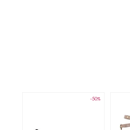
-50
%