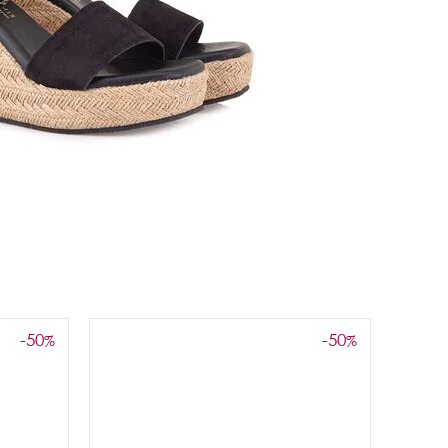
-50
-50
%
%