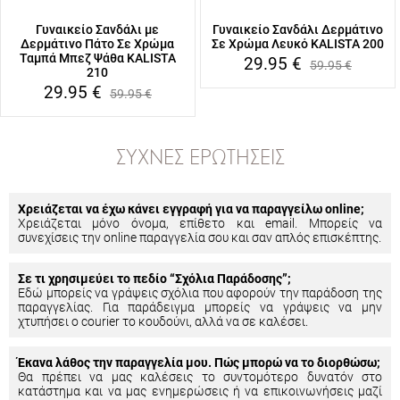
Γυναικείο Σανδάλι με
Γυναικείο Σανδάλι Δερμάτινο
Δερμάτινο Πάτο Σε Χρώμα
Σε Χρώμα Λευκό KALISTA 200
Ταμπά Μπεζ Ψάθα KALISTA
29.95
€
59.95
€
210
29.95
€
59.95
€
ΣΥΧΝΈΣ ΕΡΩΤΉΣΕΙΣ
Χρειάζεται να έχω κάνει εγγραφή για να παραγγείλω online;
Χρειάζεται μόνο όνομα, επίθετο και email. Μπορείς να
συνεχίσεις την online παραγγελία σου και σαν απλός επισκέπτης.
Σε τι χρησιμεύει το πεδίο “Σχόλια Παράδοσης”;
Εδώ μπορείς να γράψεις σχόλια που αφορούν την παράδοση της
παραγγελίας. Για παράδειγμα μπορείς να γράψεις να μην
χτυπήσει ο courier το κουδούνι, αλλά να σε καλέσει.
Έκανα λάθος την παραγγελία μου. Πώς μπορώ να το διορθώσω;
Θα πρέπει να μας καλέσεις το συντομότερο δυνατόν στο
κατάστημα και να μας ενημερώσεις ή να επικοινωνήσεις μαζί