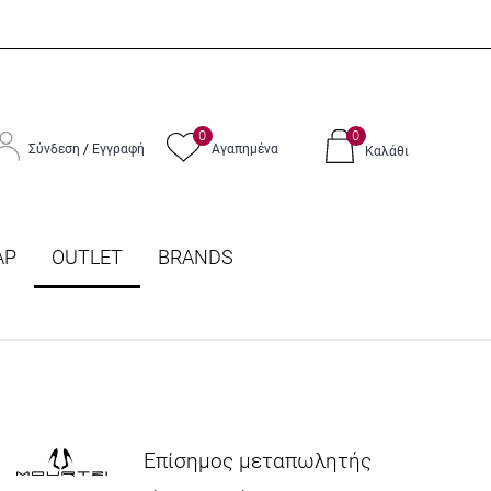
0
0
Σύνδεση
/
Εγγραφή
Αγαπημένα
Καλάθι
ΑΡ
OUTLET
BRANDS
Επίσημος μεταπωλητής