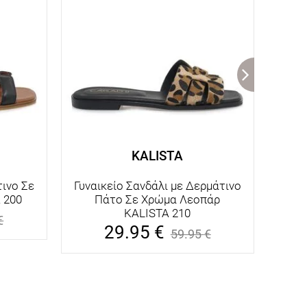
KALISTA
τινο Σε
Γυναικείο Σανδάλι με Δερμάτινο
Γυνα
 200
Πάτο Σε Χρώμα Λεοπάρ
Χρώμ
KALISTA 210
€
29.95
€
59.95
€