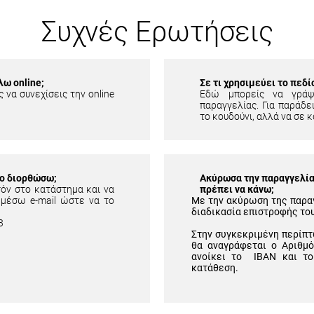
Συχνές Ερωτήσεις
λω online;
Σε τι χρησιμεύει το πεδ
 να συνεχίσεις την online
Εδώ μπορείς να γράψ
παραγγελίας. Για παράδει
το κουδούνι, αλλά να σε κ
το διορθώσω;
Ακύρωσα την παραγγελία 
τόν στο κατάστημα και να
πρέπει να κάνω;
 μέσω e-mail ώστε να το
Με την ακύρωση της παρα
διαδικασία επιστροφής το
3
Στην συγκεκριμένη περίπτ
θα αναγράφεται ο Αριθμ
ανοίκει το IBAN και το
κατάθεση.