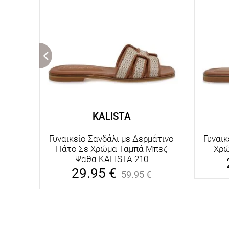
KALISTA
Γυναικείο Σανδάλι με Δερμάτινο
Γυναικ
Πάτο Σε Χρώμα Ταμπά Μπεζ
Χρώ
Ψάθα KALISTA 210
29.95
€
59.95
€