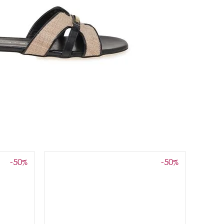
-50
-50
%
%