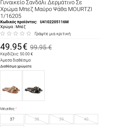
Γυναικείο Σανδάλι Δερμάτινο Σε
Χρώμα Μπεζ Μαύρο Ψάθα MOURTZI
1/16205
Κωδικός προϊόντος:
U4102205116M
Χρώμα : Μπέζ
Γράψτε μια κριτική
49.95
€
99.95
€
Κερδίζεις:
50.00
€
Άμεσα διαθέσιμο
Διαθέσιμα χρώματα
Μέγεθος
37
38
39
40