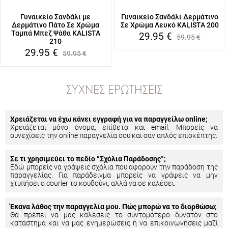
Γυναικείο Σανδάλι με
Γυναικείο Σανδάλι Δερμάτινο
Δερμάτινο Πάτο Σε Χρώμα
Σε Χρώμα Λευκό KALISTA 200
Ταμπά Μπεζ Ψάθα KALISTA
29.95
€
59.95
€
210
29.95
€
59.95
€
ΣΥΧΝΈΣ ΕΡΩΤΉΣΕΙΣ
Χρειάζεται να έχω κάνει εγγραφή για να παραγγείλω online;
Χρειάζεται μόνο όνομα, επίθετο και email. Μπορείς να
συνεχίσεις την online παραγγελία σου και σαν απλός επισκέπτης.
Σε τι χρησιμεύει το πεδίο “Σχόλια Παράδοσης”;
Εδώ μπορείς να γράψεις σχόλια που αφορούν την παράδοση της
παραγγελίας. Για παράδειγμα μπορείς να γράψεις να μην
χτυπήσει ο courier το κουδούνι, αλλά να σε καλέσει.
Έκανα λάθος την παραγγελία μου. Πώς μπορώ να το διορθώσω;
Θα πρέπει να μας καλέσεις το συντομότερο δυνατόν στο
κατάστημα και να μας ενημερώσεις ή να επικοινωνήσεις μαζί