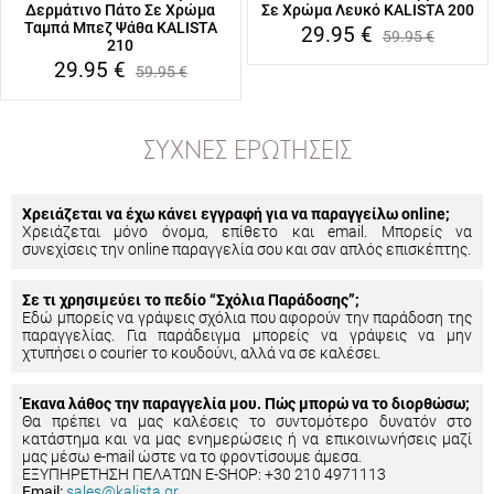
Δερμάτινο Πάτο Σε Χρώμα
Σε Χρώμα Λευκό KALISTA 200
Ταμπά Μπεζ Ψάθα KALISTA
29.95
€
59.95
€
210
29.95
€
59.95
€
ΣΥΧΝΈΣ ΕΡΩΤΉΣΕΙΣ
Χρειάζεται να έχω κάνει εγγραφή για να παραγγείλω online;
Χρειάζεται μόνο όνομα, επίθετο και email. Μπορείς να
συνεχίσεις την online παραγγελία σου και σαν απλός επισκέπτης.
Σε τι χρησιμεύει το πεδίο “Σχόλια Παράδοσης”;
Εδώ μπορείς να γράψεις σχόλια που αφορούν την παράδοση της
παραγγελίας. Για παράδειγμα μπορείς να γράψεις να μην
χτυπήσει ο courier το κουδούνι, αλλά να σε καλέσει.
Έκανα λάθος την παραγγελία μου. Πώς μπορώ να το διορθώσω;
Θα πρέπει να μας καλέσεις το συντομότερο δυνατόν στο
κατάστημα και να μας ενημερώσεις ή να επικοινωνήσεις μαζί
μας μέσω e-mail ώστε να το φροντίσουμε άμεσα.
ΕΞΥΠΗΡΕΤΗΣΗ ΠΕΛΑΤΩΝ E-SHOP: +30 210 4971113
Email:
sales@kalista.gr