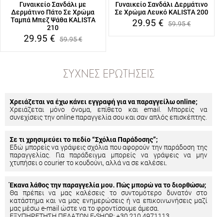
Γυναικείο Σανδάλι με
Γυναικείο Σανδάλι Δερμάτινο
Δερμάτινο Πάτο Σε Χρώμα
Σε Χρώμα Λευκό KALISTA 200
Ταμπά Μπεζ Ψάθα KALISTA
29.95
€
59.95
€
210
29.95
€
59.95
€
ΣΥΧΝΈΣ ΕΡΩΤΉΣΕΙΣ
Χρειάζεται να έχω κάνει εγγραφή για να παραγγείλω online;
Χρειάζεται μόνο όνομα, επίθετο και email. Μπορείς να
συνεχίσεις την online παραγγελία σου και σαν απλός επισκέπτης.
Σε τι χρησιμεύει το πεδίο “Σχόλια Παράδοσης”;
Εδώ μπορείς να γράψεις σχόλια που αφορούν την παράδοση της
παραγγελίας. Για παράδειγμα μπορείς να γράψεις να μην
χτυπήσει ο courier το κουδούνι, αλλά να σε καλέσει.
Έκανα λάθος την παραγγελία μου. Πώς μπορώ να το διορθώσω;
Θα πρέπει να μας καλέσεις το συντομότερο δυνατόν στο
κατάστημα και να μας ενημερώσεις ή να επικοινωνήσεις μαζί
μας μέσω e-mail ώστε να το φροντίσουμε άμεσα.
ΕΞΥΠΗΡΕΤΗΣΗ ΠΕΛΑΤΩΝ E-SHOP: +30 210 4971113