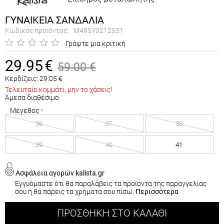
ΓΥΝΑΙΚΕΙΑ ΣΑΝΔΑΛΙΑ
Κωδικός προϊόντος:
M495Y0212531
Γράψτε μια κριτική
29.95
€
59.00
€
Κερδίζεις:
29.05
€
Τελευταίο κομμάτι, μην το χάσεις!
Άμεσα διαθέσιμο
Μέγεθος
36
37
38
39
40
41
Ασφάλεια αγορών kalista.gr
Εγγυόμαστε ότι θα παραλάβεις τα προϊόντα της παραγγελίας
σου ή θα πάρεις τα χρήματα σου πίσω.
Περισσότερα
ΠΡΟΣΘΉΚΗ ΣΤΟ ΚΑΛΆΘΙ