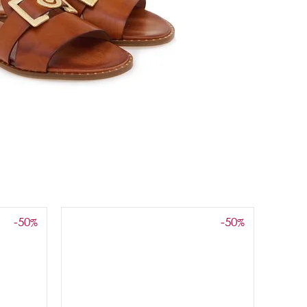
-50
-50
%
%