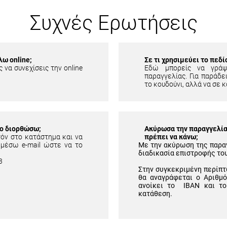
Συχνές Ερωτήσεις
λω online;
Σε τι χρησιμεύει το πεδ
 να συνεχίσεις την online
Εδώ μπορείς να γράψ
παραγγελίας. Για παράδει
το κουδούνι, αλλά να σε κ
το διορθώσω;
Ακύρωσα την παραγγελία 
τόν στο κατάστημα και να
πρέπει να κάνω;
 μέσω e-mail ώστε να το
Με την ακύρωση της παρα
διαδικασία επιστροφής το
3
Στην συγκεκριμένη περίπτ
θα αναγράφεται ο Αριθμ
ανοίκει το IBAN και το
κατάθεση.