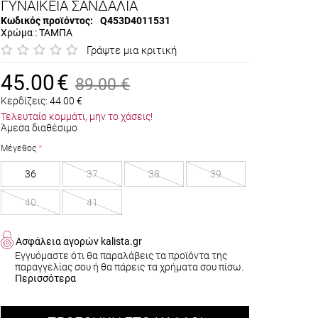
ΓΥΝΑΙΚΕΙΑ ΣΑΝΔΑΛΙΑ
Κωδικός προϊόντος:
Q453D4011531
Χρώμα : ΤΑΜΠΑ
Γράψτε μια κριτική
45.00
€
89.00
€
Κερδίζεις:
44.00
€
Τελευταίο κομμάτι, μην το χάσεις!
Άμεσα διαθέσιμο
Μέγεθος
36
37
38
39
40
41
Ασφάλεια αγορών kalista.gr
Εγγυόμαστε ότι θα παραλάβεις τα προϊόντα της
παραγγελίας σου ή θα πάρεις τα χρήματα σου πίσω.
Περισσότερα