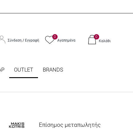
0
0
Σύνδεση
/
Εγγραφή
Αγαπημένα
Καλάθι
ΑΡ
OUTLET
BRANDS
Επίσημος μεταπωλητής