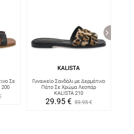
KALISTA
τινο Σε
Γυναικείο Σανδάλι με Δερμάτινο
Γυνα
 200
Πάτο Σε Χρώμα Λεοπάρ
Χρώμ
KALISTA 210
€
29.95
€
59.95
€