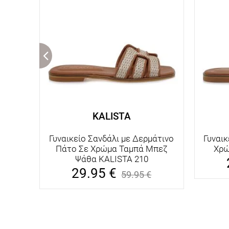
KALISTA
Γυναικείο Σανδάλι με Δερμάτινο
Γυναικ
Πάτο Σε Χρώμα Ταμπά Μπεζ
Χρώ
Ψάθα KALISTA 210
29.95
€
59.95
€