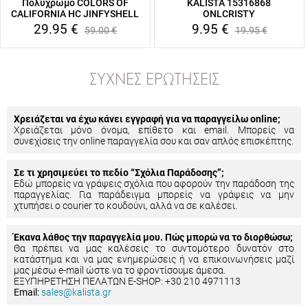
Πολύχρωμο COLORS OF
KALISTA 15316868
CALIFORNIA HC JINFYSHELL
ONLCRISTY
29.95
€
9.95
€
59.00
€
19.95
€
ΣΥΧΝΈΣ ΕΡΩΤΉΣΕΙΣ
Χρειάζεται να έχω κάνει εγγραφή για να παραγγείλω online;
Χρειάζεται μόνο όνομα, επίθετο και email. Μπορείς να
συνεχίσεις την online παραγγελία σου και σαν απλός επισκέπτης.
Σε τι χρησιμεύει το πεδίο “Σχόλια Παράδοσης”;
Εδώ μπορείς να γράψεις σχόλια που αφορούν την παράδοση της
παραγγελίας. Για παράδειγμα μπορείς να γράψεις να μην
χτυπήσει ο courier το κουδούνι, αλλά να σε καλέσει.
Έκανα λάθος την παραγγελία μου. Πώς μπορώ να το διορθώσω;
Θα πρέπει να μας καλέσεις το συντομότερο δυνατόν στο
κατάστημα και να μας ενημερώσεις ή να επικοινωνήσεις μαζί
μας μέσω e-mail ώστε να το φροντίσουμε άμεσα.
ΕΞΥΠΗΡΕΤΗΣΗ ΠΕΛΑΤΩΝ E-SHOP: +30 210 4971113
Email:
sales@kalista.gr