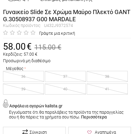
Γυναικείο Slide Σε Χρώμα Μαύρο Πλεκτό GANT
G.30508937 G00 MARDALE
Κωδικός προϊόντος:
U432J9372574
Γράψτε μια κριτική
58.00
€
115.00
€
Κερδίζεις:
57.00
€
Προσωρινά μη διαθέσιμο
Μέγεθος
36
37
38
39
40
41
Ασφάλεια αγορών kalista.gr
Εγγυόμαστε ότι θα παραλάβεις τα προϊόντα της παραγγελίας
σου ή θα πάρεις τα χρήματα σου πίσω.
Περισσότερα
Σύγκριση
Αγαπημένα