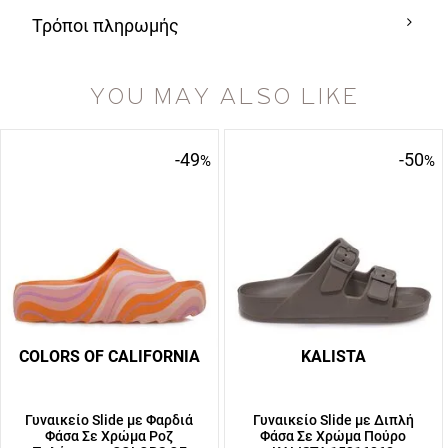
Τρόποι πληρωμής
YOU MAY ALSO LIKE
-49
-50
%
%
COLORS OF CALIFORNIA
KALISTA
Γυναικείο Slide με Φαρδιά
Γυναικείο Slide με Διπλή
Φάσα Σε Χρώμα Ροζ
Φάσα Σε Χρώμα Πούρο