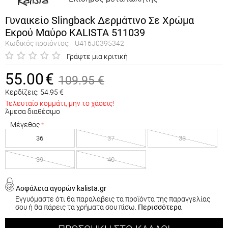
Γυναικείο Slingback Δερμάτινo Σε Χρώμα
Εκρού Μαύρο KALISTA 511039
Κωδικός προϊόντος:
U416J0395342
Γράψτε μια κριτική
55.00
€
109.95
€
Κερδίζεις:
54.95
€
Τελευταίο κομμάτι, μην το χάσεις!
Άμεσα διαθέσιμο
Μέγεθος
36
37
38
39
40
Ασφάλεια αγορών kalista.gr
Εγγυόμαστε ότι θα παραλάβεις τα προϊόντα της παραγγελίας
σου ή θα πάρεις τα χρήματα σου πίσω.
Περισσότερα