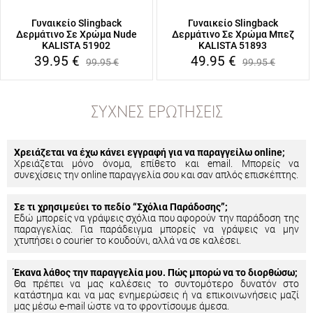
Γυναικείο Slingback
Γυναικείο Slingback
Δερμάτινο Σε Χρώμα Nude
Δερμάτινο Σε Χρώμα Μπεζ
KALISTA 51902
KALISTA 51893
39.95
€
49.95
€
99.95
€
99.95
€
ΣΥΧΝΈΣ ΕΡΩΤΉΣΕΙΣ
Χρειάζεται να έχω κάνει εγγραφή για να παραγγείλω online;
Χρειάζεται μόνο όνομα, επίθετο και email. Μπορείς να
συνεχίσεις την online παραγγελία σου και σαν απλός επισκέπτης.
Σε τι χρησιμεύει το πεδίο “Σχόλια Παράδοσης”;
Εδώ μπορείς να γράψεις σχόλια που αφορούν την παράδοση της
παραγγελίας. Για παράδειγμα μπορείς να γράψεις να μην
χτυπήσει ο courier το κουδούνι, αλλά να σε καλέσει.
Έκανα λάθος την παραγγελία μου. Πώς μπορώ να το διορθώσω;
Θα πρέπει να μας καλέσεις το συντομότερο δυνατόν στο
κατάστημα και να μας ενημερώσεις ή να επικοινωνήσεις μαζί
μας μέσω e-mail ώστε να το φροντίσουμε άμεσα.