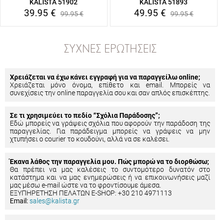
KALISTA 51902
KALISTA 51893
39.95
€
49.95
€
99.95
€
99.95
€
ΣΥΧΝΈΣ ΕΡΩΤΉΣΕΙΣ
Χρειάζεται να έχω κάνει εγγραφή για να παραγγείλω online;
Χρειάζεται μόνο όνομα, επίθετο και email. Μπορείς να
συνεχίσεις την online παραγγελία σου και σαν απλός επισκέπτης.
Σε τι χρησιμεύει το πεδίο “Σχόλια Παράδοσης”;
Εδώ μπορείς να γράψεις σχόλια που αφορούν την παράδοση της
παραγγελίας. Για παράδειγμα μπορείς να γράψεις να μην
χτυπήσει ο courier το κουδούνι, αλλά να σε καλέσει.
Έκανα λάθος την παραγγελία μου. Πώς μπορώ να το διορθώσω;
Θα πρέπει να μας καλέσεις το συντομότερο δυνατόν στο
κατάστημα και να μας ενημερώσεις ή να επικοινωνήσεις μαζί
μας μέσω e-mail ώστε να το φροντίσουμε άμεσα.
ΕΞΥΠΗΡΕΤΗΣΗ ΠΕΛΑΤΩΝ E-SHOP: +30 210 4971113
Email:
sales@kalista.gr