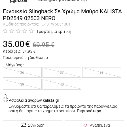
Γυναικείο Slingback Σε Χρώμα Μαύρο KALISTA
PD2549 02503 NERO
Κωδικός προϊόντος:
U431W5034001
Γράψτε μια κριτική
35.00
€
69.95
€
Κερδίζεις:
34.95
€
Προσωρινά μη διαθέσιμο
Μέγεθος
36
37
38
39
40
Ασφάλεια αγορών kalista.gr
Εγγυόμαστε ότι θα παραλάβεις τα προϊόντα της παραγγελίας
σου ή θα πάρεις τα χρήματα σου πίσω.
Περισσότερα
Σύγκριση
Αγαπημένα