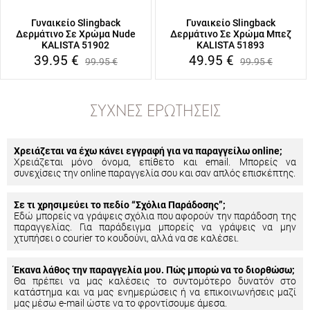
Γυναικείο Slingback
Γυναικείο Slingback
Δερμάτινο Σε Χρώμα Nude
Δερμάτινο Σε Χρώμα Μπεζ
KALISTA 51902
KALISTA 51893
39.95
€
49.95
€
99.95
€
99.95
€
ΣΥΧΝΈΣ ΕΡΩΤΉΣΕΙΣ
Χρειάζεται να έχω κάνει εγγραφή για να παραγγείλω online;
Χρειάζεται μόνο όνομα, επίθετο και email. Μπορείς να
συνεχίσεις την online παραγγελία σου και σαν απλός επισκέπτης.
Σε τι χρησιμεύει το πεδίο “Σχόλια Παράδοσης”;
Εδώ μπορείς να γράψεις σχόλια που αφορούν την παράδοση της
παραγγελίας. Για παράδειγμα μπορείς να γράψεις να μην
χτυπήσει ο courier το κουδούνι, αλλά να σε καλέσει.
Έκανα λάθος την παραγγελία μου. Πώς μπορώ να το διορθώσω;
Θα πρέπει να μας καλέσεις το συντομότερο δυνατόν στο
κατάστημα και να μας ενημερώσεις ή να επικοινωνήσεις μαζί
μας μέσω e-mail ώστε να το φροντίσουμε άμεσα.