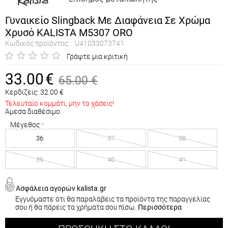
Γυναικείο Slingback Με Διαφάνεια Σε Χρώμα
Χρυσό KALISTA M5307 ORO
Κωδικός προϊόντος:
U41033073741
Γράψτε μια κριτική
33.00
€
65.00
€
Κερδίζεις:
32.00
€
Τελευταίο κομμάτι, μην το χάσεις!
Άμεσα διαθέσιμο
Μέγεθος
36
37
38
39
40
41
Ασφάλεια αγορών kalista.gr
Εγγυόμαστε ότι θα παραλάβεις τα προϊόντα της παραγγελίας
σου ή θα πάρεις τα χρήματα σου πίσω.
Περισσότερα