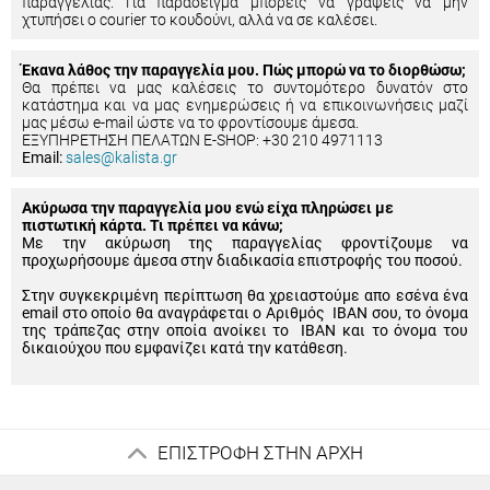
παραγγελίας. Για παράδειγμα μπορείς να γράψεις να μην
χτυπήσει ο courier το κουδούνι, αλλά να σε καλέσει.
Έκανα λάθος την παραγγελία μου. Πώς μπορώ να το διορθώσω;
Θα πρέπει να μας καλέσεις το συντομότερο δυνατόν στο
κατάστημα και να μας ενημερώσεις ή να επικοινωνήσεις μαζί
μας μέσω e-mail ώστε να το φροντίσουμε άμεσα.
ΕΞΥΠΗΡΕΤΗΣΗ ΠΕΛΑΤΩΝ E-SHOP: +30 210 4971113
Email:
sales@kalista.gr
Ακύρωσα την παραγγελία μου ενώ είχα πληρώσει με
πιστωτική κάρτα. Τι πρέπει να κάνω;
Με την ακύρωση της παραγγελίας φροντίζουμε να
προχωρήσουμε άμεσα στην διαδικασία επιστροφής του ποσού.
Στην συγκεκριμένη περίπτωση θα χρειαστούμε απο εσένα ένα
email στο οποίο θα αναγράφεται ο Αριθμός IBAN σου, το όνομα
της τράπεζας στην οποία ανοίκει το IBAN και το όνομα του
δικαιούχου που εμφανίζει κατά την κατάθεση.
ΕΠΙΣΤΡΟΦΗ ΣΤΗΝ ΑΡΧΗ