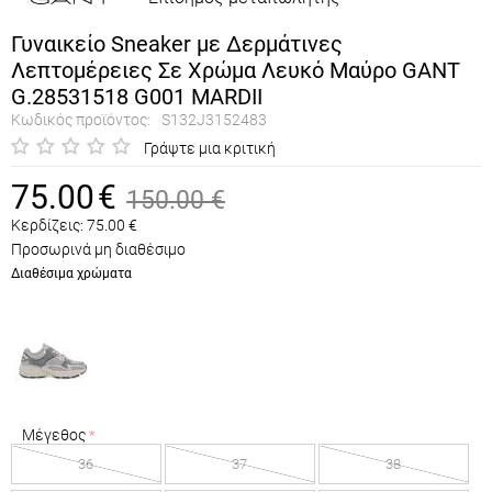
Γυναικείο Sneaker με Δερμάτινες
Λεπτομέρειες Σε Χρώμα Λευκό Μαύρο GANT
G.28531518 G001 MARDII
Κωδικός προϊόντος:
S132J3152483
Γράψτε μια κριτική
75.00
€
150.00
€
Κερδίζεις:
75.00
€
Προσωρινά μη διαθέσιμο
Διαθέσιμα χρώματα
Μέγεθος
36
37
38