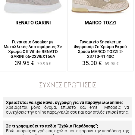
RENATO GARINI
MARCO TOZZI
Γυναικείο Sneaker με
Γυναικείο Sneaker με
Μεταλλικές Λεπτομέρειες Σε
Φερμουάρ Σε Χρώμα Εκρού
Χρώμα Off White RENATO
Χρυσό MARCO TOZZI 2-
GARINI 66-22WEX166A
23713-41 40C
39.95
€
35.00
€
79.95
€
69.95
€
ΣΥΧΝΈΣ ΕΡΩΤΉΣΕΙΣ
Χρειάζεται να έχω κάνει εγγραφή για να παραγγείλω online;
Χρειάζεται μόνο όνομα, επίθετο και email. Μπορείς να
συνεχίσεις την online παραγγελία σου και σαν απλός επισκέπτης.
Σε τι χρησιμεύει το πεδίο “Σχόλια Παράδοσης”;
Εδώ μπορείς να γράψεις σχόλια που αφορούν την παράδοση της