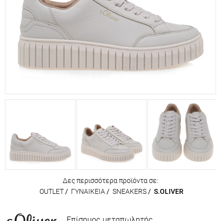
Δες περισσότερα προϊόντα σε:
OUTLET
/
ΓΥΝΑΙΚΕΙΑ
/
SNEAKERS
/
S.OLIVER
Επίσημος μεταπωλητής