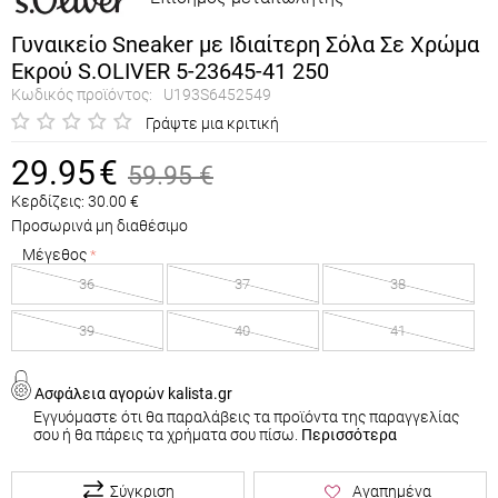
Γυναικείο Sneaker με Ιδιαίτερη Σόλα Σε Χρώμα
Εκρού S.OLIVER 5-23645-41 250
Κωδικός προϊόντος:
U193S6452549
Γράψτε μια κριτική
29.95
€
59.95
€
Κερδίζεις:
30.00
€
Προσωρινά μη διαθέσιμο
Μέγεθος
36
37
38
39
40
41
Ασφάλεια αγορών kalista.gr
Εγγυόμαστε ότι θα παραλάβεις τα προϊόντα της παραγγελίας
σου ή θα πάρεις τα χρήματα σου πίσω.
Περισσότερα
Σύγκριση
Αγαπημένα