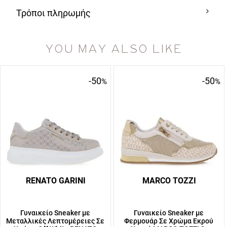
Τρόποι πληρωμής
YOU MAY ALSO LIKE
-50
-50
%
%
RENATO GARINI
MARCO TOZZI
Γυναικείο Sneaker με
Γυναικείο Sneaker με
Μεταλλικές Λεπτομέρειες Σε
Φερμουάρ Σε Χρώμα Εκρού