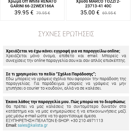
Χρώμα Off White RENATO
Χρυσό MARCO TOZZI 2-
GARINI 66-22WEX166A
23713-41 40C
39.95
€
35.00
€
79.95
€
69.95
€
ΣΥΧΝΈΣ ΕΡΩΤΉΣΕΙΣ
Χρειάζεται να έχω κάνει εγγραφή για να παραγγείλω online;
Χρειάζεται μόνο όνομα, επίθετο και email. Μπορείς να
συνεχίσεις την online παραγγελία σου και σαν απλός επισκέπτης.
Σε τι χρησιμεύει το πεδίο “Σχόλια Παράδοσης”;
Εδώ μπορείς να γράψεις σχόλια που αφορούν την παράδοση της
παραγγελίας. Για παράδειγμα μπορείς να γράψεις να μην
χτυπήσει ο courier το κουδούνι, αλλά να σε καλέσει.
Έκανα λάθος την παραγγελία μου. Πώς μπορώ να το διορθώσω;
Θα πρέπει να μας καλέσεις το συντομότερο δυνατόν στο
κατάστημα και να μας ενημερώσεις ή να επικοινωνήσεις μαζί
μας μέσω e-mail ώστε να το φροντίσουμε άμεσα.
ΕΞΥΠΗΡΕΤΗΣΗ ΠΕΛΑΤΩΝ E-SHOP: +30 210 4971113
Email:
sales@kalista.gr