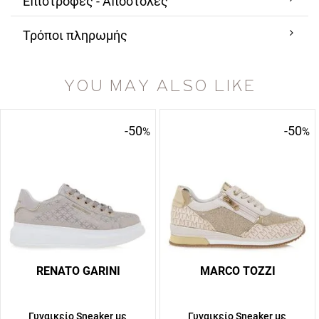
Επιστροφές - Αποστολές
Τρόποι πληρωμής
YOU MAY ALSO LIKE
-50
-50
%
%
RENATO GARINI
MARCO TOZZI
Γυναικείο Sneaker με
Γυναικείο Sneaker με