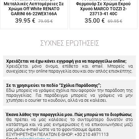
Μεταλλικές Λεπτομέρειες Σε
Φερμουάρ Σε Χρώμα Εκρού
Χρώμα Off White RENATO
Χρυσό MARCO TOZZI 2-
GARINI 66-22WEX166A
23713-41 40C
39.95
€
35.00
€
79.95
€
69.95
€
ΣΥΧΝΈΣ ΕΡΩΤΉΣΕΙΣ
Χρειάζεται να έχω κάνει εγγραφή για να παραγγείλω online;
Χρειάζεται μόνο όνομα, επίθετο και email. Μπορείς να
συνεχίσεις την online παραγγελία σου και σαν απλός επισκέπτης.
Σε τι χρησιμεύει το πεδίο “Σχόλια Παράδοσης”;
Εδώ μπορείς να γράψεις σχόλια που αφορούν την παράδοση της
παραγγελίας. Για παράδειγμα μπορείς να γράψεις να μην
χτυπήσει ο courier το κουδούνι, αλλά να σε καλέσει.
Έκανα λάθος την παραγγελία μου. Πώς μπορώ να το διορθώσω;
Θα πρέπει να μας καλέσεις το συντομότερο δυνατόν στο
κατάστημα και να μας ενημερώσεις ή να επικοινωνήσεις μαζί
μας μέσω e-mail ώστε να το φροντίσουμε άμεσα.
ΕΞΥΠΗΡΕΤΗΣΗ ΠΕΛΑΤΩΝ E-SHOP: +30 210 4971113