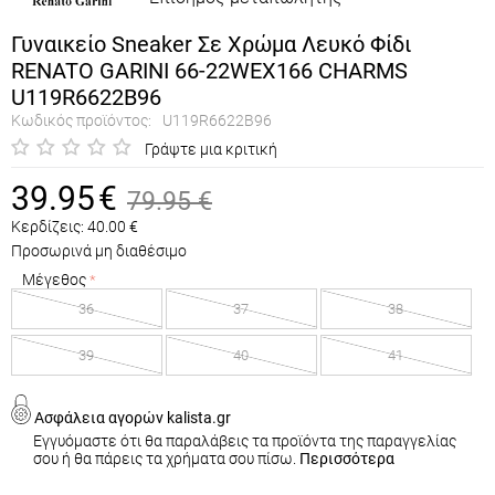
Γυναικείο Sneaker Σε Χρώμα Λευκό Φίδι
RENATO GARINI 66-22WEX166 CHARMS
U119R6622B96
Κωδικός προϊόντος:
U119R6622B96
Γράψτε μια κριτική
39.95
€
79.95
€
Κερδίζεις:
40.00
€
Προσωρινά μη διαθέσιμο
Μέγεθος
36
37
38
39
40
41
Ασφάλεια αγορών kalista.gr
Εγγυόμαστε ότι θα παραλάβεις τα προϊόντα της παραγγελίας
σου ή θα πάρεις τα χρήματα σου πίσω.
Περισσότερα