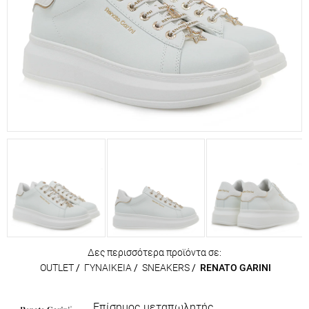
Δες περισσότερα προϊόντα σε:
OUTLET
/
ΓΥΝΑΙΚΕΙΑ
/
SNEAKERS
/
RENATO GARINI
Επίσημος μεταπωλητής