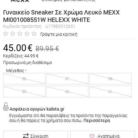
Γυναικείο Sneaker Σε Χρώμα Λευκό MEXX
MI001008551W HELEXX WHITE
Κωδικός προϊόντος:
U179B5512651
Γράψτε μια κριτική
45.00
€
89.95
€
Κερδίζεις:
44.95
€
Προσωρινά μη διαθέσιμο
Μέγεθος
36
37
38
39
40
41
Ασφάλεια αγορών kalista.gr
Εγγυόμαστε ότι θα παραλάβεις τα προϊόντα της παραγγελίας
σου ή θα πάρεις τα χρήματα σου πίσω.
Περισσότερα
Σύγκριση
Αγαπημένα