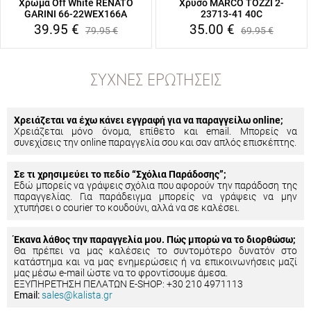
Χρώμα Off White RENATO
Χρυσό MARCO TOZZI 2-
GARINI 66-22WEX166A
23713-41 40C
39.95
€
35.00
€
79.95
€
69.95
€
ΣΥΧΝΈΣ ΕΡΩΤΉΣΕΙΣ
Χρειάζεται να έχω κάνει εγγραφή για να παραγγείλω online;
Χρειάζεται μόνο όνομα, επίθετο και email. Μπορείς να
συνεχίσεις την online παραγγελία σου και σαν απλός επισκέπτης.
Σε τι χρησιμεύει το πεδίο “Σχόλια Παράδοσης”;
Εδώ μπορείς να γράψεις σχόλια που αφορούν την παράδοση της
παραγγελίας. Για παράδειγμα μπορείς να γράψεις να μην
χτυπήσει ο courier το κουδούνι, αλλά να σε καλέσει.
Έκανα λάθος την παραγγελία μου. Πώς μπορώ να το διορθώσω;
Θα πρέπει να μας καλέσεις το συντομότερο δυνατόν στο
κατάστημα και να μας ενημερώσεις ή να επικοινωνήσεις μαζί
μας μέσω e-mail ώστε να το φροντίσουμε άμεσα.
ΕΞΥΠΗΡΕΤΗΣΗ ΠΕΛΑΤΩΝ E-SHOP: +30 210 4971113
Email:
sales@kalista.gr