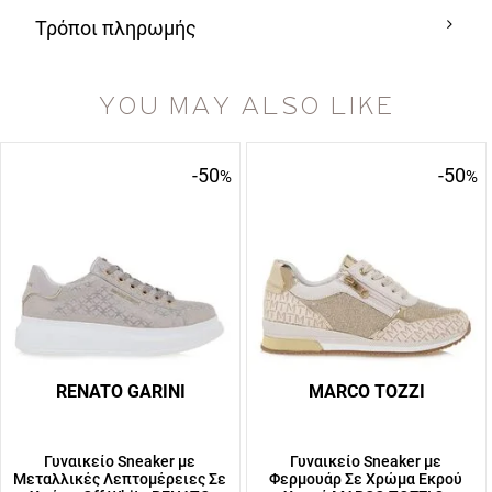
Τρόποι πληρωμής
YOU MAY ALSO LIKE
-50
-50
%
%
RENATO GARINI
MARCO TOZZI
Γυναικείο Sneaker με
Γυναικείο Sneaker με
Μεταλλικές Λεπτομέρειες Σε
Φερμουάρ Σε Χρώμα Εκρού