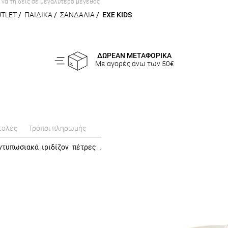
α να τη δεις σε μεγαλύτερο μέγεθος
UTLET
/
ΠΑΙΔΙΚΑ
/
ΣΑΝΔΑΛΙΑ
/
EXE KIDS
ΔΩΡΕΑΝ ΜΕΤΑΦΟΡΙΚΑ
Με αγορές άνω των 50€
τολές
Τρόποι πληρωμής
τυπωσιακά ιριδίζον πέτρες .