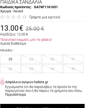
ΠΑΙΔΙΚΑ ΣΑΝΔΑΛΙΑ
Κωδικός προϊόντος:
GA76F1161651
Χρώμα : Λευκό
Γράψτε μια κριτική
13.00
€
25.00
€
Κερδίζεις:
12.00
€
Τελευταίο κομμάτι, μην το χάσεις!
Άμεσα διαθέσιμο
Μέγεθος
28
29
30
31
32
33
34
35
Ασφάλεια αγορών kalista.gr
Εγγυόμαστε ότι θα παραλάβεις τα προϊόντα της
παραγγελίας σου ή θα πάρεις τα χρήματα σου πίσω.
Περισσότερα