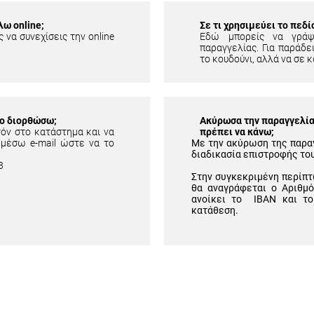
λω online;
Σε τι χρησιμεύει το πεδ
 να συνεχίσεις την online
Εδώ μπορείς να γράψ
παραγγελίας. Για παράδει
το κουδούνι, αλλά να σε κ
το διορθώσω;
Ακύρωσα την παραγγελία 
τόν στο κατάστημα και να
πρέπει να κάνω;
 μέσω e-mail ώστε να το
Με την ακύρωση της παρα
διαδικασία επιστροφής το
3
Στην συγκεκριμένη περίπτ
θα αναγράφεται ο Αριθμ
ανοίκει το IBAN και το
κατάθεση.