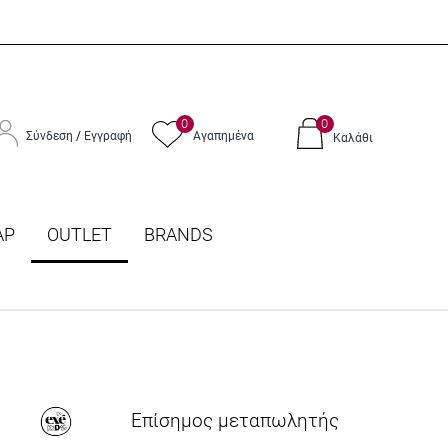
0
0
Σύνδεση
/
Εγγραφή
Αγαπημένα
Καλάθι
ΑΡ
OUTLET
BRANDS
Επίσημος μεταπωλητής