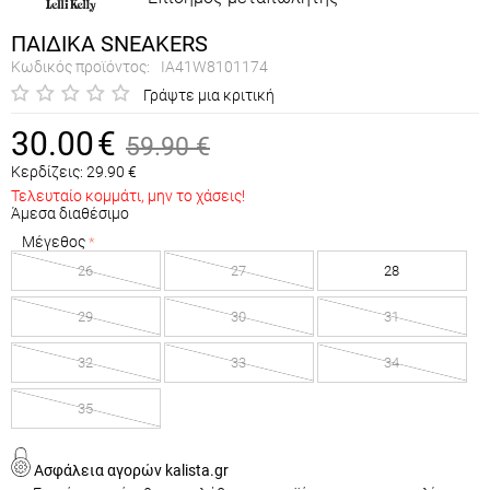
ΠΑΙΔΙΚΑ SNEAKERS
Κωδικός προϊόντος:
IA41W8101174
Γράψτε μια κριτική
30.00
€
59.90
€
Κερδίζεις:
29.90
€
Τελευταίο κομμάτι, μην το χάσεις!
Άμεσα διαθέσιμο
Μέγεθος
26
27
28
29
30
31
32
33
34
35
Ασφάλεια αγορών kalista.gr