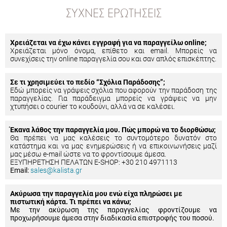
ΣΥΧΝΈΣ ΕΡΩΤΉΣΕΙΣ
Χρειάζεται να έχω κάνει εγγραφή για να παραγγείλω online;
Χρειάζεται μόνο όνομα, επίθετο και email. Μπορείς να
συνεχίσεις την online παραγγελία σου και σαν απλός επισκέπτης.
Σε τι χρησιμεύει το πεδίο “Σχόλια Παράδοσης”;
Εδώ μπορείς να γράψεις σχόλια που αφορούν την παράδοση της
παραγγελίας. Για παράδειγμα μπορείς να γράψεις να μην
χτυπήσει ο courier το κουδούνι, αλλά να σε καλέσει.
Έκανα λάθος την παραγγελία μου. Πώς μπορώ να το διορθώσω;
Θα πρέπει να μας καλέσεις το συντομότερο δυνατόν στο
κατάστημα και να μας ενημερώσεις ή να επικοινωνήσεις μαζί
μας μέσω e-mail ώστε να το φροντίσουμε άμεσα.
ΕΞΥΠΗΡΕΤΗΣΗ ΠΕΛΑΤΩΝ E-SHOP: +30 210 4971113
Email:
sales@kalista.gr
Ακύρωσα την παραγγελία μου ενώ είχα πληρώσει με
πιστωτική κάρτα. Τι πρέπει να κάνω;
Με την ακύρωση της παραγγελίας φροντίζουμε να
προχωρήσουμε άμεσα στην διαδικασία επιστροφής του ποσού.