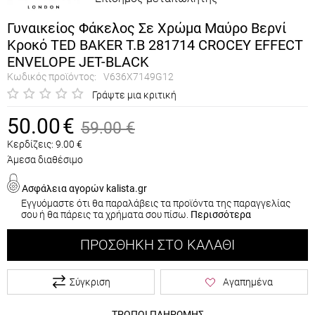
Γυναικείος Φάκελος Σε Χρώμα Μαύρο Βερνί
Κροκό TED BAKER T.B 281714 CROCEY EFFECT
ENVELOPE JET-BLACK
Κωδικός προϊόντος:
V636X7149G12
Γράψτε μια κριτική
50.00
€
59.00
€
Κερδίζεις:
9.00
€
Άμεσα διαθέσιμο
Ασφάλεια αγορών kalista.gr
Εγγυόμαστε ότι θα παραλάβεις τα προϊόντα της παραγγελίας
σου ή θα πάρεις τα χρήματα σου πίσω.
Περισσότερα
ΠΡΟΣΘΉΚΗ ΣΤΟ ΚΑΛΆΘΙ
Σύγκριση
Αγαπημένα
ΤΡΟΠΟΙ ΠΛΗΡΩΜΗΣ