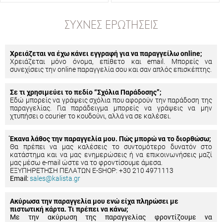
ΣΥΧΝΈΣ ΕΡΩΤΉΣΕΙΣ
Χρειάζεται να έχω κάνει εγγραφή για να παραγγείλω online;
Χρειάζεται μόνο όνομα, επίθετο και email. Μπορείς να
συνεχίσεις την online παραγγελία σου και σαν απλός επισκέπτης.
Σε τι χρησιμεύει το πεδίο “Σχόλια Παράδοσης”;
Εδώ μπορείς να γράψεις σχόλια που αφορούν την παράδοση της
παραγγελίας. Για παράδειγμα μπορείς να γράψεις να μην
χτυπήσει ο courier το κουδούνι, αλλά να σε καλέσει.
Έκανα λάθος την παραγγελία μου. Πώς μπορώ να το διορθώσω;
Θα πρέπει να μας καλέσεις το συντομότερο δυνατόν στο
κατάστημα και να μας ενημερώσεις ή να επικοινωνήσεις μαζί
μας μέσω e-mail ώστε να το φροντίσουμε άμεσα.
ΕΞΥΠΗΡΕΤΗΣΗ ΠΕΛΑΤΩΝ E-SHOP: +30 210 4971113
Email:
sales@kalista.gr
Ακύρωσα την παραγγελία μου ενώ είχα πληρώσει με
πιστωτική κάρτα. Τι πρέπει να κάνω;
Με την ακύρωση της παραγγελίας φροντίζουμε να