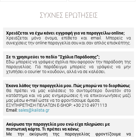
ΣΥΧΝΈΣ ΕΡΩΤΉΣΕΙΣ
Χρειάζεται να έχω κάνει εγγραφή για να παραγγείλω online;
Χρειάζεται μόνο όνομα, επίθετο και email. Μπορείς να
συνεχίσεις την online παραγγελία σου και σαν απλός επισκέπτης.
Σε τι χρησιμεύει το πεδίο “Σχόλια Παράδοσης”;
Εδώ μπορείς να γράψεις σχόλια που αφορούν την παράδοση της
παραγγελίας. Για παράδειγμα μπορείς να γράψεις να μην
χτυπήσει ο courier το κουδούνι, αλλά να σε καλέσει.
Έκανα λάθος την παραγγελία μου. Πώς μπορώ να το διορθώσω;
Θα πρέπει να μας καλέσεις το συντομότερο δυνατόν στο
κατάστημα και να μας ενημερώσεις ή να επικοινωνήσεις μαζί
μας μέσω e-mail ώστε να το φροντίσουμε άμεσα.
ΕΞΥΠΗΡΕΤΗΣΗ ΠΕΛΑΤΩΝ E-SHOP: +30 210 4971113
Email:
sales@kalista.gr
Ακύρωσα την παραγγελία μου ενώ είχα πληρώσει με
πιστωτική κάρτα. Τι πρέπει να κάνω;
Με την ακύρωση της παραγγελίας φροντίζουμε να