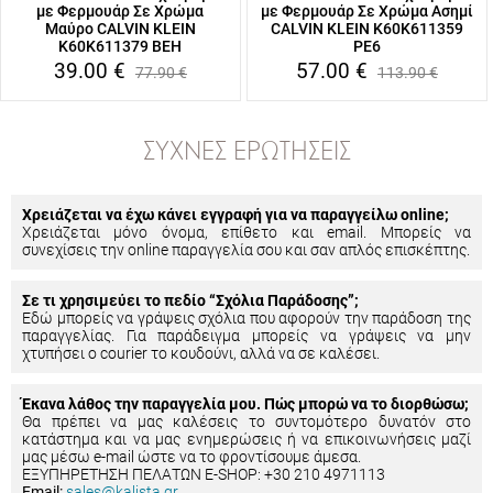
με Φερμουάρ Σε Χρώμα
με Φερμουάρ Σε Χρώμα Ασημί
Μαύρο CALVIN KLEIN
CALVIN KLEIN K60K611359
K60K611379 BEH
PE6
39.00
€
57.00
€
77.90
€
113.90
€
ΣΥΧΝΈΣ ΕΡΩΤΉΣΕΙΣ
Χρειάζεται να έχω κάνει εγγραφή για να παραγγείλω online;
Χρειάζεται μόνο όνομα, επίθετο και email. Μπορείς να
συνεχίσεις την online παραγγελία σου και σαν απλός επισκέπτης.
Σε τι χρησιμεύει το πεδίο “Σχόλια Παράδοσης”;
Εδώ μπορείς να γράψεις σχόλια που αφορούν την παράδοση της
παραγγελίας. Για παράδειγμα μπορείς να γράψεις να μην
χτυπήσει ο courier το κουδούνι, αλλά να σε καλέσει.
Έκανα λάθος την παραγγελία μου. Πώς μπορώ να το διορθώσω;
Θα πρέπει να μας καλέσεις το συντομότερο δυνατόν στο
κατάστημα και να μας ενημερώσεις ή να επικοινωνήσεις μαζί
μας μέσω e-mail ώστε να το φροντίσουμε άμεσα.
ΕΞΥΠΗΡΕΤΗΣΗ ΠΕΛΑΤΩΝ E-SHOP: +30 210 4971113
Email:
sales@kalista.gr