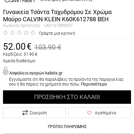
Γυναικεία Τσάντα Ταχυδρόμου Σε Χρώμα
Μαύρο CALVIN KLEIN K60K612788 BEH
Κωδικός προϊόντος:
U60167889001
Γράψτε μια κριτική
52.00
€
103.90
€
Κερδίζεις:
51.90
€
Άμεσα διαθέσιμο
Ασφάλεια αγορών kalista.gr
Εγγυόμαστε ότι θα παραλάβεις τα προϊόντα της παραγγελίας
σου ή θα πάρεις τα χρήματα σου πίσω.
Περισσότερα
ΠΡΟΣΘΉΚΗ ΣΤΟ ΚΑΛΆΘΙ
Σύγκριση
Αγαπημένα
ΤΡΟΠΟΙ ΠΛΗΡΩΜΗΣ