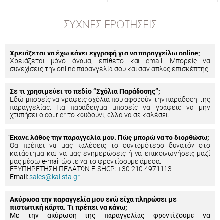
ΣΥΧΝΈΣ ΕΡΩΤΉΣΕΙΣ
Χρειάζεται να έχω κάνει εγγραφή για να παραγγείλω online;
Χρειάζεται μόνο όνομα, επίθετο και email. Μπορείς να
συνεχίσεις την online παραγγελία σου και σαν απλός επισκέπτης.
Σε τι χρησιμεύει το πεδίο “Σχόλια Παράδοσης”;
Εδώ μπορείς να γράψεις σχόλια που αφορούν την παράδοση της
παραγγελίας. Για παράδειγμα μπορείς να γράψεις να μην
χτυπήσει ο courier το κουδούνι, αλλά να σε καλέσει.
Έκανα λάθος την παραγγελία μου. Πώς μπορώ να το διορθώσω;
Θα πρέπει να μας καλέσεις το συντομότερο δυνατόν στο
κατάστημα και να μας ενημερώσεις ή να επικοινωνήσεις μαζί
μας μέσω e-mail ώστε να το φροντίσουμε άμεσα.
ΕΞΥΠΗΡΕΤΗΣΗ ΠΕΛΑΤΩΝ E-SHOP: +30 210 4971113
Email:
sales@kalista.gr
Ακύρωσα την παραγγελία μου ενώ είχα πληρώσει με
πιστωτική κάρτα. Τι πρέπει να κάνω;
Με την ακύρωση της παραγγελίας φροντίζουμε να