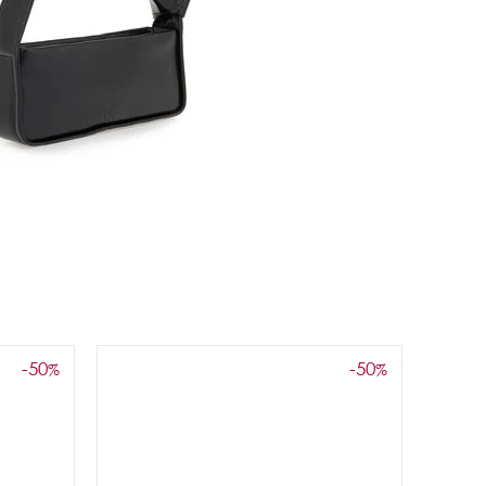
-50
-50
%
%