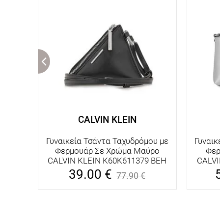
CALVIN KLEIN
Γυναικεία Τσάντα Ταχυδρόμου με
Γυναικ
Φερμουάρ Σε Χρώμα Μαύρο
Φερ
CALVIN KLEIN K60K611379 BEH
CALVI
39.00
€
77.90
€