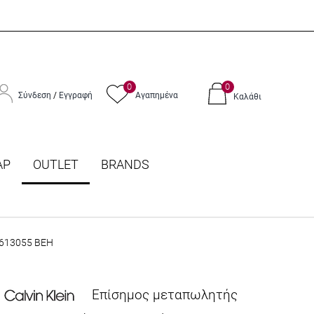
0
0
Σύνδεση
/
Εγγραφή
Αγαπημένα
Καλάθι
ΑΡ
OUTLET
BRANDS
K613055 BEH
Επίσημος μεταπωλητής