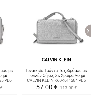
CALVIN KLEIN
όμου με
Γυναικεία Τσάντα Ταχυδρόμου με
Γυνα
σημί
Πολλές Θήκες Σε Χρώμα Ασημί
Πολ
35 PE6
CALVIN KLEIN K60K611384 PE6
CAL
57.00
€
€
113.90
€