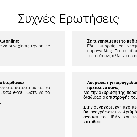
Συχνές Ερωτήσεις
λω online;
Σε τι χρησιμεύει το πεδ
 να συνεχίσεις την online
Εδώ μπορείς να γράψ
παραγγελίας. Για παράδει
το κουδούνι, αλλά να σε κ
το διορθώσω;
Ακύρωσα την παραγγελία 
τόν στο κατάστημα και να
πρέπει να κάνω;
 μέσω e-mail ώστε να το
Με την ακύρωση της παρα
διαδικασία επιστροφής το
3
Στην συγκεκριμένη περίπτ
θα αναγράφεται ο Αριθμ
ανοίκει το IBAN και το
κατάθεση.