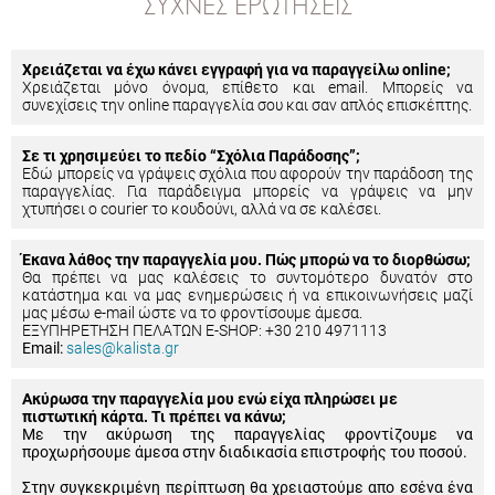
ΣΥΧΝΈΣ ΕΡΩΤΉΣΕΙΣ
Χρειάζεται να έχω κάνει εγγραφή για να παραγγείλω online;
Χρειάζεται μόνο όνομα, επίθετο και email. Μπορείς να
συνεχίσεις την online παραγγελία σου και σαν απλός επισκέπτης.
Σε τι χρησιμεύει το πεδίο “Σχόλια Παράδοσης”;
Εδώ μπορείς να γράψεις σχόλια που αφορούν την παράδοση της
παραγγελίας. Για παράδειγμα μπορείς να γράψεις να μην
χτυπήσει ο courier το κουδούνι, αλλά να σε καλέσει.
Έκανα λάθος την παραγγελία μου. Πώς μπορώ να το διορθώσω;
Θα πρέπει να μας καλέσεις το συντομότερο δυνατόν στο
κατάστημα και να μας ενημερώσεις ή να επικοινωνήσεις μαζί
μας μέσω e-mail ώστε να το φροντίσουμε άμεσα.
ΕΞΥΠΗΡΕΤΗΣΗ ΠΕΛΑΤΩΝ E-SHOP: +30 210 4971113
Email:
sales@kalista.gr
Ακύρωσα την παραγγελία μου ενώ είχα πληρώσει με
πιστωτική κάρτα. Τι πρέπει να κάνω;
Με την ακύρωση της παραγγελίας φροντίζουμε να
προχωρήσουμε άμεσα στην διαδικασία επιστροφής του ποσού.
Στην συγκεκριμένη περίπτωση θα χρειαστούμε απο εσένα ένα